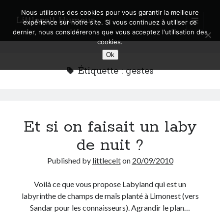
Nous utilisons des cookies pour vous garantir la meilleure
Littlecelt Humeur
open
expérience sur notre site. Si vous continuez à utiliser ce
primary
Sidebar
dernier, nous considérerons que vous acceptez l'utilisation des
menu
cookies.
Recherche sur le blog
Ok
Search
Étiquette :
gestes
Et si on faisait un laby
Derniers articles
de nuit ?
Municipales 2026 : Lyon, Métropole et Caluire, mon choix pour l’avenir
Explorez les Chemins Enchantés à Vélo : Aventures Familiales près de
Published by
littlecelt
on
20/09/2010
Lyon !
Quel Lyonnais es-tu, Renaud Ducher ?
Voilà ce que vous propose Labyland qui est un
A quand une véritable place pour le vélo à Caluire dans la Métropole de
labyrinthe de champs de maïs planté à Limonest (vers
Lyon ?
Sandar pour les connaisseurs). Agrandir le plan…
Comment je vis ma vie sur un vélo