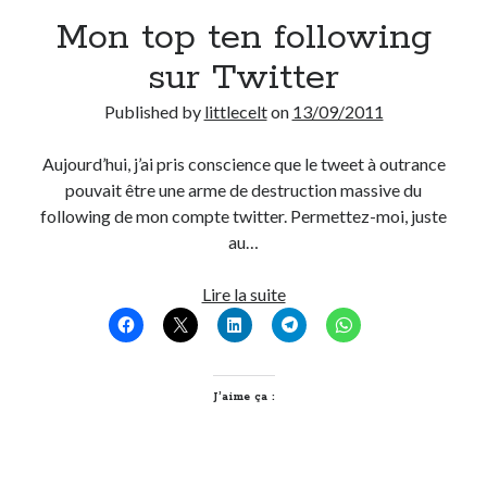
Mon top ten following
Derniers Commentaires
sur Twitter
Entretien ménager
dans
T’as vu quoi ? #52
Published by
littlecelt
on
13/09/2011
JF
dans
C’était pas mieux avant… à Lyon
littlecelt
dans
Comment j’ai opéré ma vélorution toute personnelle
Aujourd’hui, j’ai pris conscience que le tweet à outrance
Anthony
dans
Comment j’ai opéré ma vélorution toute personnelle
pouvait être une arme de destruction massive du
Renaud Ducher
dans
Comment j’ai opéré ma vélorution toute
following de mon compte twitter. Permettez-moi, juste
personnelle
au…
Mon
Lire la suite
Commentaires récents
top
Entretien ménager
dans
T’as vu quoi ? #52
ten
JF
dans
C’était pas mieux avant… à Lyon
following
littlecelt
dans
Comment j’ai opéré ma vélorution toute personnelle
sur
J’aime ça :
Anthony
dans
Comment j’ai opéré ma vélorution toute personnelle
Twitter
Renaud Ducher
dans
Comment j’ai opéré ma vélorution toute
personnelle