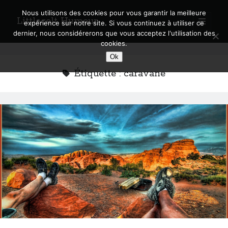
Nous utilisons des cookies pour vous garantir la meilleure
Littlecelt Humeur
open
expérience sur notre site. Si vous continuez à utiliser ce
primary
Sidebar
dernier, nous considérerons que vous acceptez l'utilisation des
menu
cookies.
Recherche sur le blog
Ok
Search
Étiquette :
caravane
Derniers articles
Municipales 2026 : Lyon, Métropole et Caluire, mon choix pour l’avenir
Explorez les Chemins Enchantés à Vélo : Aventures Familiales près de
Lyon !
Quel Lyonnais es-tu, Renaud Ducher ?
A quand une véritable place pour le vélo à Caluire dans la Métropole de
Lyon ?
Comment je vis ma vie sur un vélo