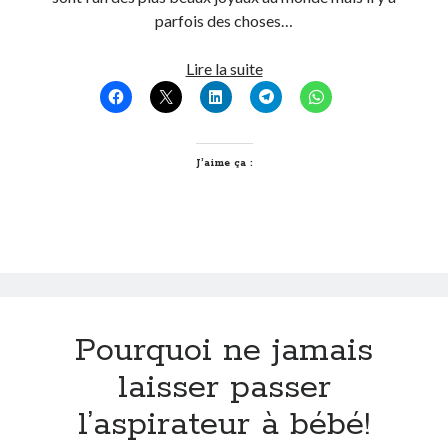
parfois des choses…
On parle de quoi ?
Pourquoi
Lire la suite
A Lyon
ça
Bon plan du dimanche
sent
Coup de coeur
le
Daddy
fumier
J’aime ça :
Engagé
?
Geek
Green
Humeur
Lectures
Lyon
Lyon à Livre Ouvert
Pourquoi ne jamais
Mini-monsieur
Non classé
laisser passer
Parole de Follower
l’aspirateur à bébé!
Patchwork
Photos