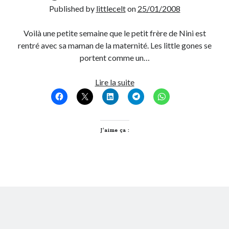
Published by
littlecelt
on
25/01/2008
Voilà une petite semaine que le petit frère de Nini est
rentré avec sa maman de la maternité. Les little gones se
portent comme un…
2
Lire la suite
gones
à
la
maison
J’aime ça :