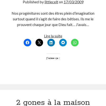
Published by
littlecelt
on
17/03/2009
Post inutile
Proust
Nos progénitures sont des êtres plein d’imagination
Sons
surtout quand il s’agit de faire des bêtises. Ils me le
Sorties cuculturelles
prouvent chaque jour que Dieu fait… J‘avais…
Tavukoi
Vidéos
Pourquoi
Lire la suite
ne
jamais
laisser
passer
J’aime ça :
l’aspirateur
à
bébé!
2 gones à la maison