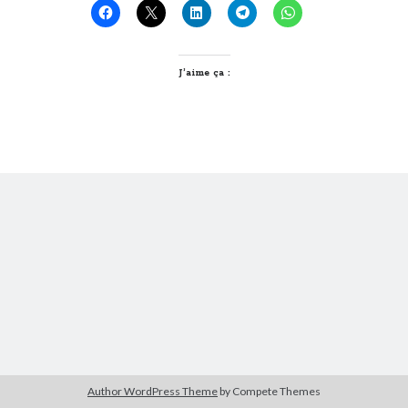
étage
Derniers Commentaires
J’aime ça :
Entretien ménager
dans
T’as vu quoi ? #52
JF
dans
C’était pas mieux avant… à Lyon
littlecelt
dans
Comment j’ai opéré ma vélorution toute personnelle
Anthony
dans
Comment j’ai opéré ma vélorution toute personnelle
Renaud Ducher
dans
Comment j’ai opéré ma vélorution toute
personnelle
Commentaires récents
Entretien ménager
dans
T’as vu quoi ? #52
JF
dans
C’était pas mieux avant… à Lyon
littlecelt
dans
Comment j’ai opéré ma vélorution toute personnelle
Anthony
dans
Comment j’ai opéré ma vélorution toute personnelle
Renaud Ducher
dans
Comment j’ai opéré ma vélorution toute
personnelle
Author WordPress Theme
by Compete Themes