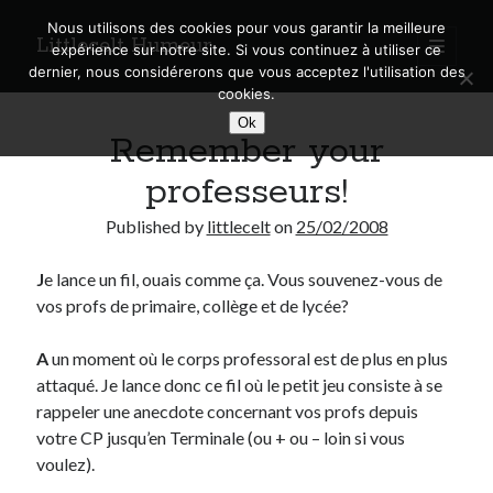
Nous utilisons des cookies pour vous garantir la meilleure
Littlecelt Humeur
open
expérience sur notre site. Si vous continuez à utiliser ce
primary
Sidebar
dernier, nous considérerons que vous acceptez l'utilisation des
menu
cookies.
Recherche sur le blog
Ok
Remember your
Search
professeurs!
Published by
littlecelt
on
25/02/2008
J
e lance un fil, ouais comme ça. Vous souvenez-vous de
Derniers articles
vos profs de primaire, collège et de lycée?
Municipales 2026 : Lyon, Métropole et Caluire, mon choix pour l’avenir
Explorez les Chemins Enchantés à Vélo : Aventures Familiales près de
A
un moment où le corps professoral est de plus en plus
Lyon !
attaqué. Je lance donc ce fil où le petit jeu consiste à se
Quel Lyonnais es-tu, Renaud Ducher ?
rappeler une anecdote concernant vos profs depuis
A quand une véritable place pour le vélo à Caluire dans la Métropole de
votre CP jusqu’en Terminale (ou + ou – loin si vous
Lyon ?
voulez).
Comment je vis ma vie sur un vélo