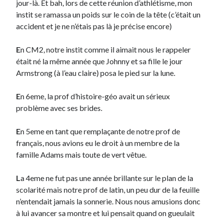
jour-là. Et bah, lors de cette réunion d’athlétisme, mon
instit se ramassa un poids sur le coin de la tête (c’était un
On parle de quoi ?
accident et je ne n’étais pas là je précise encore)
A Lyon
E
n CM2, notre instit comme il aimait nous le rappeler
Bon plan du dimanche
était né la même année que Johnny et sa fille le jour
Coup de coeur
Armstrong (à l’eau claire) posa le pied sur la lune.
Daddy
Engagé
E
n 6eme, la prof d’histoire-géo avait un sérieux
Geek
problème avec ses brides.
Green
Humeur
E
n 5eme en tant que remplaçante de notre prof de
Lectures
français, nous avions eu le droit à un membre de la
Lyon
famille Adams mais toute de vert vêtue.
Lyon à Livre Ouvert
Mini-monsieur
L
a 4eme ne fut pas une année brillante sur le plan de la
Non classé
scolarité mais notre prof de latin, un peu dur de la feuille
Parole de Follower
n’entendait jamais la sonnerie. Nous nous amusions donc
Patchwork
à lui avancer sa montre et lui pensait quand on gueulait
Photos