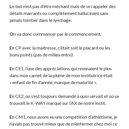
L
e but n’est pas d’être méchant mais de se rappeler des
détails marrants ou complètement hallucinant sans
Derniers Commentaires
jamais tomber dans le lynchage.
Entretien ménager
dans
T’as vu quoi ? #52
JF
dans
C’était pas mieux avant… à Lyon
O
n va donc commencer par le commencement.
littlecelt
dans
Comment j’ai opéré ma vélorution toute personnelle
Anthony
dans
Comment j’ai opéré ma vélorution toute personnelle
E
n CP avec la maitresse, c’était soit le placard ou les
Renaud Ducher
dans
Comment j’ai opéré ma vélorution toute
bons points (pas de milieu entre)
personnelle
E
n CE1, l’une des appréciations qui revenaient le plus
dans mon carnet de la plume de mon institutrice était
Commentaires récents
« enfant de fin d’année, manque de maturité ».
Entretien ménager
dans
T’as vu quoi ? #52
E
n CE2, on s’est toujours demandé à quoi servait et où se
JF
dans
C’était pas mieux avant… à Lyon
trouvait le K-WAY marqué sur l’AX de notre instit.
littlecelt
dans
Comment j’ai opéré ma vélorution toute personnelle
Anthony
dans
Comment j’ai opéré ma vélorution toute personnelle
E
n CM1, nous avons eu une compétition d’athlétisme, je
Renaud Ducher
dans
Comment j’ai opéré ma vélorution toute
personnelle
n’avais pas trouvé mieux que de m’enfermer chez moi ce