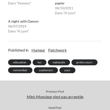
Dans "Humeur"
papier
04/10/2011
Dans "A Lyon"
A night with Damon
06/07/2014
Dans "A Lyon"
Published in
Humeur
Patchwork
education
les
nationale
professeurs
remember
soutenons
your
Previous Post
Mini-Monsieur n’est pas un reptile
Next Post