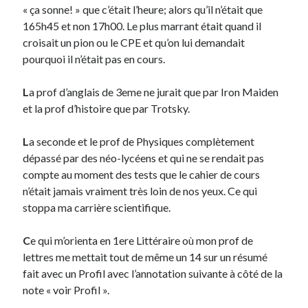
« ça sonne! » que c’était l’heure; alors qu’il n’était que
Post inutile
165h45 et non 17h00. Le plus marrant était quand il
Proust
croisait un pion ou le CPE et qu’on lui demandait
Sons
pourquoi il n’était pas en cours.
Sorties cuculturelles
Tavukoi
L
a prof d’anglais de 3eme ne jurait que par Iron Maiden
Vidéos
et la prof d’histoire que par Trotsky.
L
a seconde et le prof de Physiques complètement
dépassé par des néo-lycéens et qui ne se rendait pas
compte au moment des tests que le cahier de cours
n’était jamais vraiment très loin de nos yeux. Ce qui
stoppa ma carrière scientifique.
C
e qui m’orienta en 1ere Littéraire où mon prof de
lettres me mettait tout de même un 14 sur un résumé
fait avec un Profil avec l’annotation suivante à côté de la
note « voir Profil ».