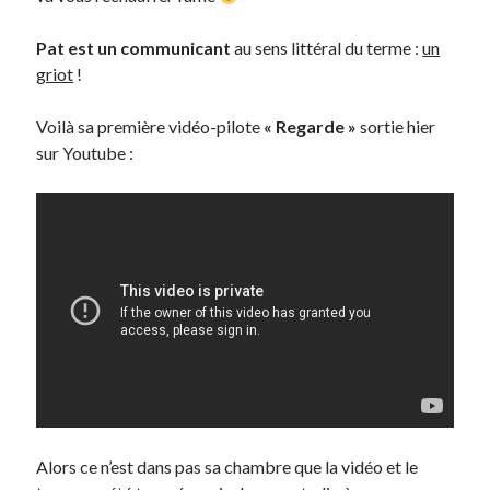
Post inutile
Pat est un communicant
au sens littéral du terme :
un
Proust
griot
!
Sons
Sorties cuculturelles
Voilà sa première vidéo-pilote
« Regarde »
sortie hier
Tavukoi
sur Youtube :
Vidéos
Alors ce n’est dans pas sa chambre que la vidéo et le