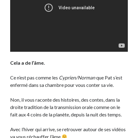
On parle de quoi ?
A Lyon
Bon plan du dimanche
Coup de coeur
Daddy
Engagé
Cela a de l’âme.
Geek
Green
Ce n’est pas comme les
Cyprien/Norman
que Pat s’est
Humeur
enfermé dans sa chambre pour vous conter sa vie.
Lectures
Lyon
Non, il vous raconte des histoires, des contes, dans la
Lyon à Livre Ouvert
droite tradition de la transmission orale comme on le
Mini-monsieur
fait aux 4 coins de la planète, depuis la nuit des temps.
Non classé
Parole de Follower
Avec l’hiver qui arrive, se retrouver autour de ses vidéos
Patchwork
va vous réchauffer l’âme
Photos