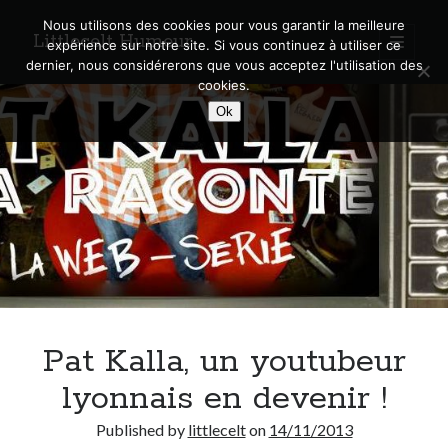
Nous utilisons des cookies pour vous garantir la meilleure
Littlecelt Humeur
open
expérience sur notre site. Si vous continuez à utiliser ce
primary
Sidebar
dernier, nous considérerons que vous acceptez l'utilisation des
menu
cookies.
Recherche sur le blog
Ok
Search
Derniers articles
Municipales 2026 : Lyon, Métropole et Caluire, mon choix pour l’avenir
Explorez les Chemins Enchantés à Vélo : Aventures Familiales près de
Lyon !
Pat Kalla, un youtubeur
Quel Lyonnais es-tu, Renaud Ducher ?
A quand une véritable place pour le vélo à Caluire dans la Métropole de
lyonnais en devenir !
Lyon ?
Comment je vis ma vie sur un vélo
Published by
littlecelt
on
14/11/2013