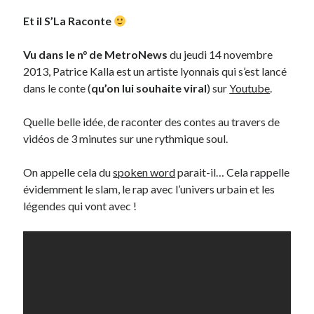
Et il S’La Raconte
Derniers Commentaires
Vu dans le n° de MetroNews
du jeudi 14 novembre
Entretien ménager
dans
T’as vu quoi ? #52
2013, Patrice Kalla est un artiste lyonnais qui s’est lancé
JF
dans
C’était pas mieux avant… à Lyon
dans le conte (
qu’on lui souhaite viral
) sur
Youtube
.
littlecelt
dans
Comment j’ai opéré ma vélorution toute personnelle
Anthony
dans
Comment j’ai opéré ma vélorution toute personnelle
Quelle belle idée, de raconter des contes au travers de
Renaud Ducher
dans
Comment j’ai opéré ma vélorution toute
vidéos de 3 minutes sur une rythmique soul.
personnelle
On appelle cela du
spoken word
parait-il… Cela rappelle
évidemment le slam, le rap avec l’univers urbain et les
Commentaires récents
légendes qui vont avec !
Entretien ménager
dans
T’as vu quoi ? #52
JF
dans
C’était pas mieux avant… à Lyon
littlecelt
dans
Comment j’ai opéré ma vélorution toute personnelle
Anthony
dans
Comment j’ai opéré ma vélorution toute personnelle
Renaud Ducher
dans
Comment j’ai opéré ma vélorution toute
personnelle