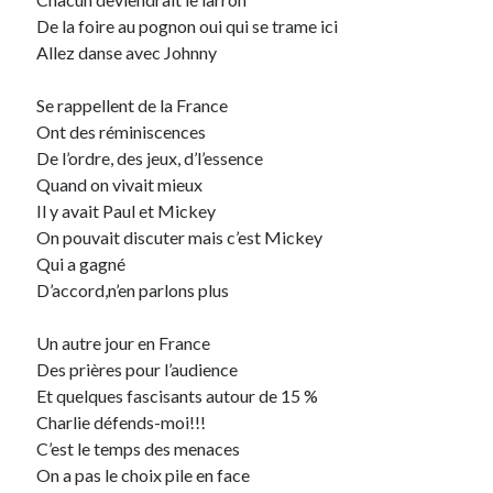
De la foire au pognon oui qui se trame ici
Allez danse avec Johnny
Derniers Commentaires
Entretien ménager
dans
T’as vu quoi ? #52
Se rappellent de la France
JF
dans
C’était pas mieux avant… à Lyon
Ont des réminiscences
littlecelt
dans
Comment j’ai opéré ma vélorution toute personnelle
De l’ordre, des jeux, d’l’essence
Anthony
dans
Comment j’ai opéré ma vélorution toute personnelle
Quand on vivait mieux
Renaud Ducher
dans
Comment j’ai opéré ma vélorution toute
Il y avait Paul et Mickey
personnelle
On pouvait discuter mais c’est Mickey
Qui a gagné
D’accord,n’en parlons plus
Commentaires récents
Un autre jour en France
Entretien ménager
dans
T’as vu quoi ? #52
Des prières pour l’audience
JF
dans
C’était pas mieux avant… à Lyon
Et quelques fascisants autour de 15 %
littlecelt
dans
Comment j’ai opéré ma vélorution toute personnelle
Charlie défends-moi!!!
Anthony
dans
Comment j’ai opéré ma vélorution toute personnelle
C’est le temps des menaces
Renaud Ducher
dans
Comment j’ai opéré ma vélorution toute
personnelle
On a pas le choix pile en face