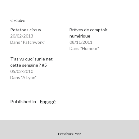
Post inutile
Proust
Similaire
Sons
Sorties cuculturelles
Potatoes circus
Brèves de comptoir
20/02/2013
numérique
Tavukoi
Dans "Patchwork"
08/11/2011
Vidéos
Dans "Humeur"
T’as vu quoi sur le net
cette semaine ? #5
05/02/2010
Dans "A Lyon"
Published in
Engagé
Previous Post