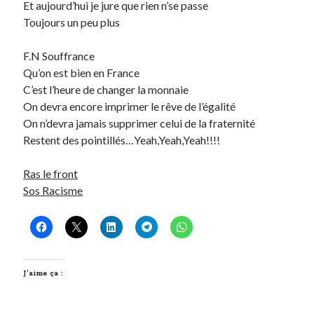
Et aujourd’hui je jure que rien n’se passe
Toujours un peu plus
On parle de quoi ?
F.N Souffrance
A Lyon
Qu’on est bien en France
Bon plan du dimanche
C’est l’heure de changer la monnaie
Coup de coeur
On devra encore imprimer le rêve de l’égalité
Daddy
On n’devra jamais supprimer celui de la fraternité
Engagé
Restent des pointillés…Yeah,Yeah,Yeah!!!!
Geek
Green
Ras le front
Humeur
Sos Racisme
Lectures
Lyon
Lyon à Livre Ouvert
Mini-monsieur
Non classé
J’aime ça :
Parole de Follower
Patchwork
Photos