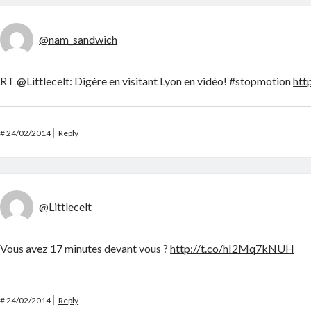
@nam_sandwich
RT @Littlecelt: Digère en visitant Lyon en vidéo! #stopmotion
htt
#
24/02/2014
Reply
@Littlecelt
Vous avez 17 minutes devant vous ?
http://t.co/hI2Mq7kNUH
#
24/02/2014
Reply