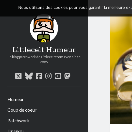
Nous utilisons des cookies pour vous garantir la meilleure exp
Littlecelt Humeur
Le blog patchwork de Littlecelt from Lyon since
2005
twitter
bluesky
facebook
instagram
youtube
mastodon
Humeur
Coup de coeur
Patchwork
Tavukoi