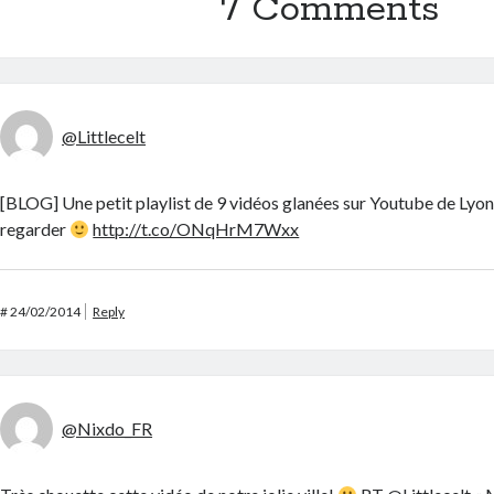
7 Comments
@Littlecelt
[BLOG] Une petit playlist de 9 vidéos glanées sur Youtube de Lyo
regarder
http://t.co/ONqHrM7Wxx
#
24/02/2014
Reply
@Nixdo_FR