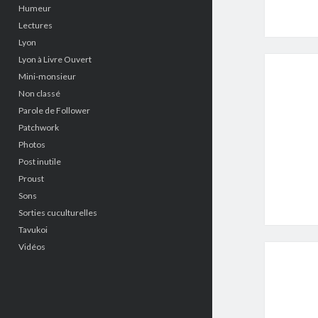
Humeur
Lectures
Lyon
Lyon à Livre Ouvert
Mini-monsieur
Non classé
Parole de Follower
Patchwork
Photos
Post inutile
Proust
Sons
Sorties cuculturelles
Tavukoi
Vidéos