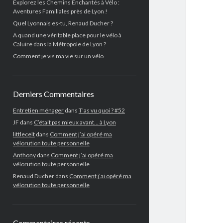
Explorez les Chemins Enchantés à Vélo :
Aventures Familiales près de Lyon !
Quel Lyonnais es-tu, Renaud Ducher ?
A quand une véritable place pour le vélo à
Caluire dans la Métropole de Lyon ?
Comment je vis ma vie sur un vélo
Derniers Commentaires
Entretien ménager
dans
T’as vu quoi ? #52
JF
dans
C’était pas mieux avant… à Lyon
littlecelt
dans
Comment j’ai opéré ma
vélorution toute personnelle
Anthony
dans
Comment j’ai opéré ma
vélorution toute personnelle
Renaud Ducher
dans
Comment j’ai opéré ma
vélorution toute personnelle
Commentaires récents