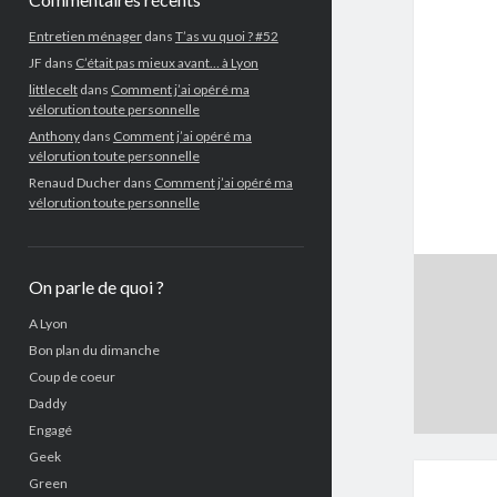
Entretien ménager
dans
T’as vu quoi ? #52
JF
dans
C’était pas mieux avant… à Lyon
littlecelt
dans
Comment j’ai opéré ma
vélorution toute personnelle
Anthony
dans
Comment j’ai opéré ma
vélorution toute personnelle
Renaud Ducher
dans
Comment j’ai opéré ma
vélorution toute personnelle
On parle de quoi ?
A Lyon
Bon plan du dimanche
Coup de coeur
Daddy
Engagé
Geek
Green