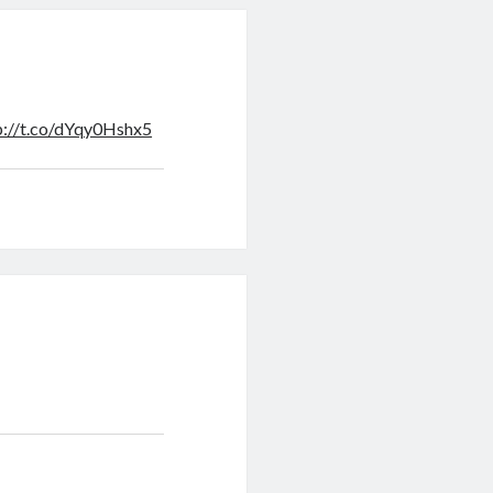
p://t.co/dYqy0Hshx5