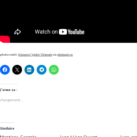
photo credit:
Giovanni ‘jjjohn’ Orlando
via
photopin
cc
J’aime ça :
chargement…
Similaire
Mentions, Congrès,
Lyon à Livre Ouvert
Lyon, ca