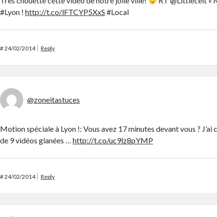
Très chouette cette vidéo de notre jolie ville!
RT @Littlecelt « 
#Lyon !
http://t.co/lFTCYP5XxS
#Local
#
24/02/2014
Reply
@zoneitastuces
Motion spéciale à Lyon !: Vous avez 17 minutes devant vous ? J’ai c
de 9 vidéos glanées …
http://t.co/uc9lz8pYMP
#
24/02/2014
Reply