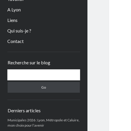
A Lyon
Liens
Qui suis-je ?
Contact
Sidebar
Recherche sur le blog
Search
Derniers articles
Municipales 2026 : Lyon, Métropole et Caluire,
mon choix pour l’avenir