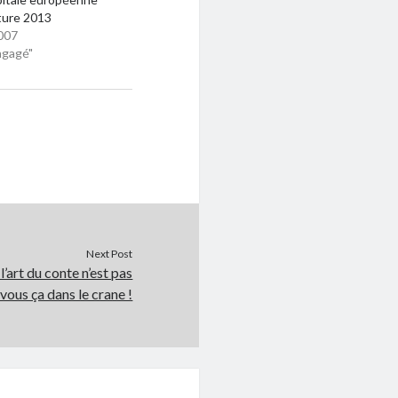
lture 2013
007
ngagé"
Next Post
’art du conte n’est pas
vous ça dans le crane !