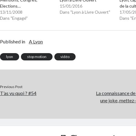
Elections…
15/01/2016
de la cu
13/11/2008
Dans "Lyon à Livre Ouvert"
17/05/2
Dans "Engagé"
Dans "E
Published in
A Lyon
lyon
stop motion
vidéo
Previous Post
T’as vu quoi ? #54
La connaissance de l
une joke, mettez-