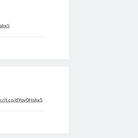
Hshx5
p://t.co/dYqy0Hshx5