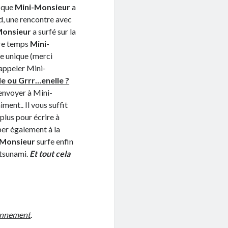
e que
Mini-Monsieur
a
d, une rencontre avec
Monsieur
a surfé sur la
tre temps
Mini-
ge unique (merci
appeler Mini-
le ou Grrr…enelle ?
envoyer à Mini-
ment.. Il vous suffit
plus pour écrire à
per également à la
-Monsieur
surfe enfin
 tsunami.
Et tout cela
ronnement
.