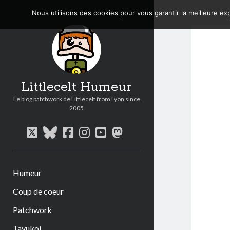
Nous utilisons des cookies pour vous garantir la meilleure exp
Littlecelt Humeur
Le blog patchwork de Littlecelt from Lyon since
2005
twitter
bluesky
facebook
instagram
youtube
mastodon
Humeur
Coup de coeur
Patchwork
Tavukoi