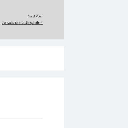
Next Post
Je suis un radiophile !