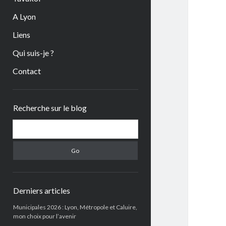
A Lyon
Liens
Qui suis-je ?
Contact
Sidebar
Recherche sur le blog
Search
Derniers articles
Municipales 2026 : Lyon, Métropole et Caluire,
mon choix pour l’avenir