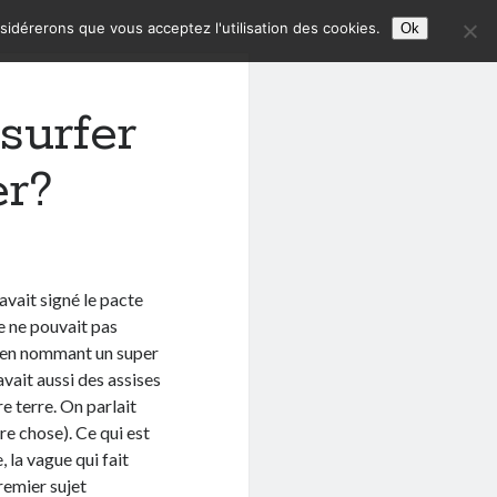
nsidérerons que vous acceptez l'utilisation des cookies.
Ok
surfer
er?
avait signé le pacte
e ne pouvait pas
e en nommant un super
vait aussi des assises
e terre. On parlait
e chose). Ce qui est
e, la vague qui fait
premier sujet