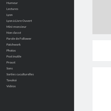
Humeur
Lectures
Lyon
Lyon à Livre Ouvert
Mini-monsieur
Non classé
Parole de Follower
Patchwork
Photos
Post inutile
Proust
Sons
Sorties cuculturelles
Tavukoi
Vidéos