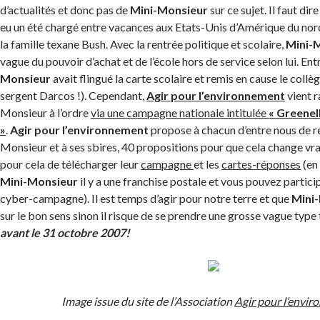
d’actualités et donc pas de
Mini-Monsieur
sur ce sujet. Il faut dir
eu un été chargé entre vacances aux Etats-Unis d’Amérique du nor
la famille texane Bush. Avec la rentrée politique et scolaire,
Mini-
vague du pouvoir d’achat et de l’école hors de service selon lui. En
Monsieur
avait flingué la carte scolaire et remis en cause le collè
sergent Darcos !). Cependant,
Agir pour l’environnement
vient r
Monsieur à l’ordre
via une campagne nationale intitulée
« Greenel
»
.
Agir pour l’environnement
propose à chacun d’entre nous de r
Monsieur et à ses sbires, 40 propositions pour que cela change vrai
pour cela de télécharger leur
campagne
et les
cartes-réponses
(en 
Mini-Monsieur
il y a une franchise postale et vous pouvez partici
cyber-campagne). Il est temps d’agir pour notre terre et que
Mini
sur le bon sens sinon il risque de se prendre une grosse vague type
avant le 31 octobre 2007!
Image issue du site de l’Association
Agir pour l’envi