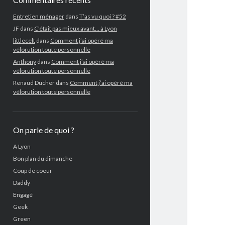
Entretien ménager
dans
T’as vu quoi ? #52
JF
dans
C’était pas mieux avant… à Lyon
littlecelt
dans
Comment j’ai opéré ma
vélorution toute personnelle
Anthony
dans
Comment j’ai opéré ma
vélorution toute personnelle
Renaud Ducher
dans
Comment j’ai opéré ma
vélorution toute personnelle
On parle de quoi ?
A Lyon
Bon plan du dimanche
Coup de coeur
Daddy
Engagé
Geek
Green