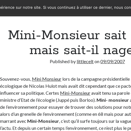
érience sur notre site. Si vous continuez à utiliser ce dernier, nous co
Mini-Monsieur sait 
mais sait-il nag
Published by
littlecelt
on
09/09/2007
Souvenez-vous,
Mini Monsieur
lors de la campagne présidentielle 
écologique de Nicolas Hulot mais avait dit cependant que ce pact
influencer sa politique. Certes
Mini-Monsieur
avait tenu sa parol
ministre d’Etat de l’écologie (Juppé puis Borloo).
Mini- monsieur
a
de l’environnement pour essayer de trouver des solutions pour notr
alors d’un grenelle de l’environnement (comme en 68 mais pour autr
marrant avec
Mini-Monsieur
, c’est qu’il surfe toujours sur la vagu
l’actu. Et depuis un certain temps l’environnement, ce n’est plus le 