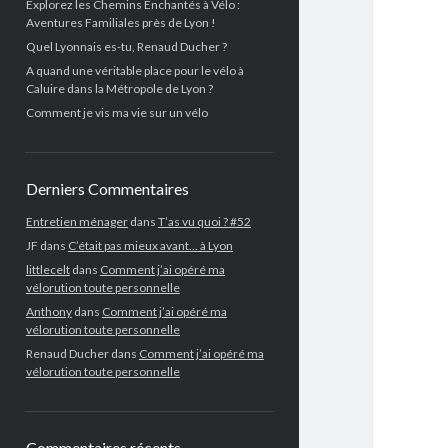
Explorez les Chemins Enchantés à Vélo :
Aventures Familiales près de Lyon !
Quel Lyonnais es-tu, Renaud Ducher ?
A quand une véritable place pour le vélo à
Caluire dans la Métropole de Lyon ?
Comment je vis ma vie sur un vélo
Derniers Commentaires
Entretien ménager
dans
T’as vu quoi ? #52
JF
dans
C’était pas mieux avant… à Lyon
littlecelt
dans
Comment j’ai opéré ma
vélorution toute personnelle
Anthony
dans
Comment j’ai opéré ma
vélorution toute personnelle
Renaud Ducher
dans
Comment j’ai opéré ma
vélorution toute personnelle
Commentaires récents