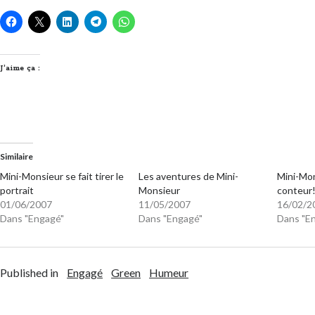
J’aime ça :
Similaire
Mini-Monsieur se fait tirer le
Les aventures de Mini-
Mini-Mon
portrait
Monsieur
conteur
01/06/2007
11/05/2007
16/02/2
Dans "Engagé"
Dans "Engagé"
Dans "E
Published in
Engagé
Green
Humeur