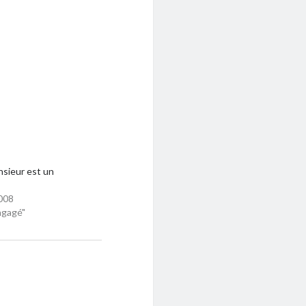
sieur est un
!
008
ngagé"