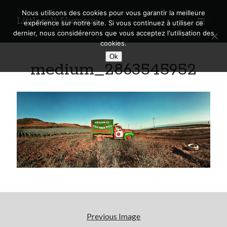
Nous utilisons des cookies pour vous garantir la meilleure
Littlecelt Humeur
open
expérience sur notre site. Si vous continuez à utiliser ce
primary
Sidebar
dernier, nous considérerons que vous acceptez l'utilisation des
menu
cookies.
Recherche sur le blog
Ok
medium_2863545952
Search
Derniers articles
Municipales 2026 : Lyon, Métropole et Caluire, mon choix pour l’avenir
Explorez les Chemins Enchantés à Vélo : Aventures Familiales près de
Lyon !
Quel Lyonnais es-tu, Renaud Ducher ?
A quand une véritable place pour le vélo à Caluire dans la Métropole de
Lyon ?
Previous Image
Comment je vis ma vie sur un vélo