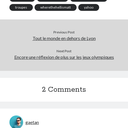
troupes
wherethehellismatt
yahoo
On parle de quoi ?
A Lyon
Bon plan du dimanche
Previous Post
Tout le monde en dehors de Lyon
Coup de coeur
Daddy
Next Post
Engagé
Encore une réflexion de plus sur les jeux olympiques
Geek
Green
Humeur
Lectures
Lyon
2 Comments
Lyon à Livre Ouvert
Mini-monsieur
Non classé
Parole de Follower
Patchwork
gaetan
Photos