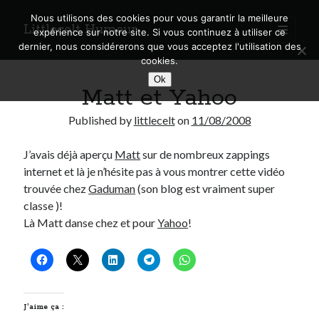
Nous utilisons des cookies pour vous garantir la meilleure
Littlecelt Humeur
open
expérience sur notre site. Si vous continuez à utiliser ce
primary
Sidebar
dernier, nous considérerons que vous acceptez l'utilisation des
menu
cookies.
Recherche sur le blog
Ok
Matt et Yahoo
Search
Published by
littlecelt
on
11/08/2008
J’avais déjà aperçu
Matt
sur de nombreux zappings
internet et là je n’hésite pas à vous montrer cette vidéo
Derniers articles
trouvée chez
Gaduman
(son blog est vraiment super
classe )!
Municipales 2026 : Lyon, Métropole et Caluire, mon choix pour l’avenir
Là Matt danse chez et pour
Yahoo
!
Explorez les Chemins Enchantés à Vélo : Aventures Familiales près de
Lyon !
Quel Lyonnais es-tu, Renaud Ducher ?
A quand une véritable place pour le vélo à Caluire dans la Métropole de
Lyon ?
Comment je vis ma vie sur un vélo
J’aime ça :