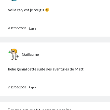
Post inutile
voilà ça y est je rougis
Proust
Sons
Sorties cuculturelles
#
12/08/2008
Reply
Tavukoi
Vidéos
Guillaume
héhé génial cette suite des aventures de Matt
#
12/08/2008
Reply