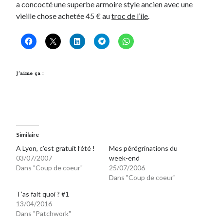
a concocté une superbe armoire style ancien avec une
vieille chose achetée 45 € au
troc de l’ile
.
Derniers Commentaires
Entretien ménager
dans
T’as vu quoi ? #52
JF
dans
C’était pas mieux avant… à Lyon
littlecelt
dans
Comment j’ai opéré ma vélorution toute personnelle
J’aime ça :
Anthony
dans
Comment j’ai opéré ma vélorution toute personnelle
Renaud Ducher
dans
Comment j’ai opéré ma vélorution toute
personnelle
Commentaires récents
Similaire
A Lyon, c’est gratuit l’été !
Mes pérégrinations du
Entretien ménager
dans
T’as vu quoi ? #52
03/07/2007
week-end
JF
dans
C’était pas mieux avant… à Lyon
Dans "Coup de coeur"
25/07/2006
littlecelt
dans
Comment j’ai opéré ma vélorution toute personnelle
Dans "Coup de coeur"
Anthony
dans
Comment j’ai opéré ma vélorution toute personnelle
T’as fait quoi ? #1
Renaud Ducher
dans
Comment j’ai opéré ma vélorution toute
13/04/2016
personnelle
Dans "Patchwork"