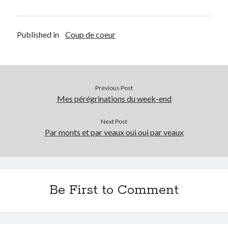
On parle de quoi ?
Published in
Coup de coeur
A Lyon
Bon plan du dimanche
Coup de coeur
Daddy
Previous Post
Engagé
Mes pérégrinations du week-end
Geek
Green
Next Post
Humeur
Par monts et par veaux oui oui par veaux
Lectures
Lyon
Lyon à Livre Ouvert
Mini-monsieur
Be First to Comment
Non classé
Parole de Follower
Patchwork
Photos