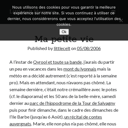
Nous utilisons des cookies pour vous garantir la meilleure
Littlecelt Humeur
open
expérience sur notre site. Si vous continuez à utiliser ce
primary
Sidebar
dernier, nous considérerons que vous acceptez l'utilisation des
menu
cookies.
Recherche sur le blog
Ok
Ma petite vie
Search
Published by
littlecelt
on
05/08/2006
A l’instar de
Qyrool et toute sa bande
, j’aurais du partir
un peu en vacances dans les
mont du lyonnais
mais la
Derniers articles
météo en a décidé autrement (c’est reporté à la semaine
pro). Mais en attendant, nous n’avaons pas chômé. La
Municipales 2026 : Lyon, Métropole et Caluire, mon choix pour l’avenir
semaine dernière, c’était notre crémaillère avec le potes
Explorez les Chemins Enchantés à Vélo : Aventures Familiales près de
(cf. le diaporama) et les 50 ans de la belle-mère, samedi
Lyon !
dernier au
parc de l’hippodrome de la Tour de Salvagny
Quel Lyonnais es-tu, Renaud Ducher ?
puis pour finir dimanche, dans le cadre des dimanches de
A quand une véritable place pour le vélo à Caluire dans la Métropole de
Lyon ?
l’Ile Barbe (jusqu’au 6 Août),
un récital de contes
Comment je vis ma vie sur un vélo
auvergnats
. Marie, elle non plus n’a pas chômé, elle nous