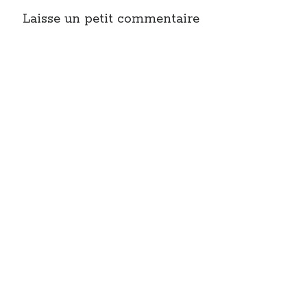
Post inutile
Laisse un petit commentaire
Proust
Sons
Sorties cuculturelles
Tavukoi
Vidéos