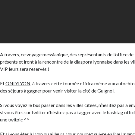
A travers, ce voyage messianique, des représentants de l’office de
présents et iront à la rencontre de la diaspora lyonnaise dans les vi
VIP leurs sera reservés !
Et
ONLYLYON
, à travers cette tournée offrira même aux autochto
des séjours à gagner pour venir visiter la cité de Guignol.
Si vous voyez le bus passer dans les villes citées, n’hésitez pas à 
si vous êtes sur twitter n’hésitez pas à tagger avec le hashtag offic
une twitpic ^^
Et si vous êtes à Lyon ou ailleurs, vous pourrez suivre en live l’avanc