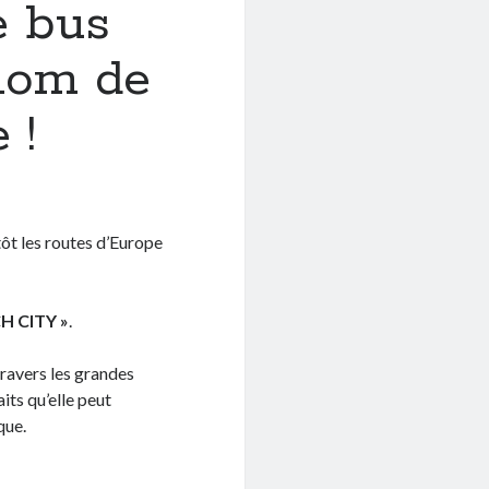
e bus
nom de
 !
ôt les routes d’Europe
H CITY »
.
travers les grandes
its qu’elle peut
que.