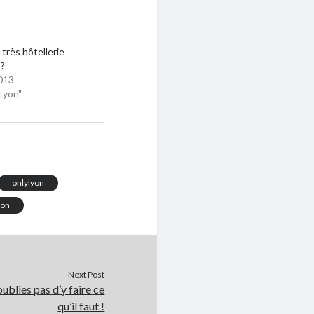
 très hôtellerie
 ?
013
Lyon"
onlylyon
yon
Next Post
’oublies pas d’y faire ce
qu’il faut !