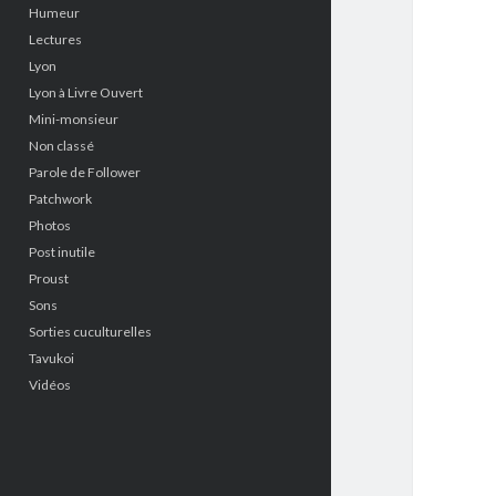
Humeur
Lectures
Lyon
Lyon à Livre Ouvert
Mini-monsieur
Non classé
Parole de Follower
Patchwork
Photos
Post inutile
Proust
Sons
Sorties cuculturelles
Tavukoi
Vidéos