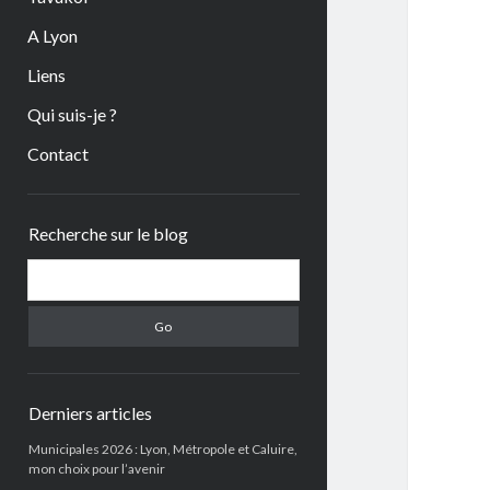
A Lyon
Liens
Qui suis-je ?
Contact
Sidebar
Recherche sur le blog
Search
Derniers articles
Municipales 2026 : Lyon, Métropole et Caluire,
mon choix pour l’avenir