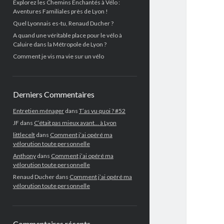
Explorez les Chemins Enchantés à Vélo :
Aventures Familiales près de Lyon !
Quel Lyonnais es-tu, Renaud Ducher ?
A quand une véritable place pour le vélo à
Caluire dans la Métropole de Lyon ?
Comment je vis ma vie sur un vélo
Derniers Commentaires
Entretien ménager
dans
T’as vu quoi ? #52
JF
dans
C’était pas mieux avant… à Lyon
littlecelt
dans
Comment j’ai opéré ma
vélorution toute personnelle
Anthony
dans
Comment j’ai opéré ma
vélorution toute personnelle
Renaud Ducher
dans
Comment j’ai opéré ma
vélorution toute personnelle
Commentaires récents