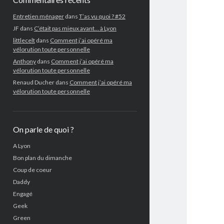
Entretien ménager
dans
T’as vu quoi ? #52
JF
dans
C’était pas mieux avant… à Lyon
littlecelt
dans
Comment j’ai opéré ma
vélorution toute personnelle
Anthony
dans
Comment j’ai opéré ma
vélorution toute personnelle
Renaud Ducher
dans
Comment j’ai opéré ma
vélorution toute personnelle
On parle de quoi ?
A Lyon
Bon plan du dimanche
Coup de coeur
Daddy
Engagé
Geek
Green