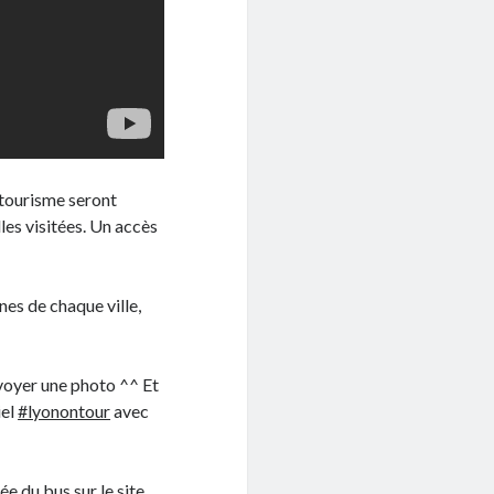
 tourisme seront
lles visitées. Un accès
nes de chaque ville,
envoyer une photo ^^ Et
iel
#lyonontour
avec
ée du bus sur le site