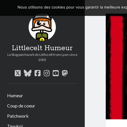
Nous utilisons des cookies pour vous garantir la meilleure exp
Littlecelt Humeur
Le blog patchwork de Littlecelt from Lyon since
2005
twitter
bluesky
facebook
instagram
youtube
mastodon
Humeur
Coup de coeur
Patchwork
Tavukoi