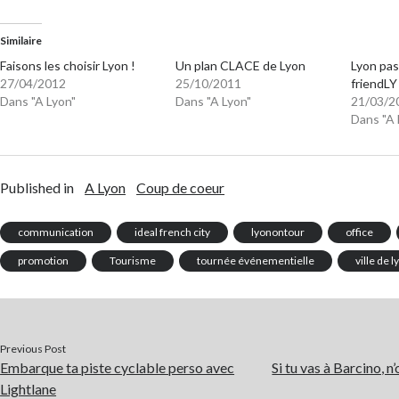
Similaire
Faisons les choisir Lyon !
Un plan CLACE de Lyon
Lyon pas
27/04/2012
25/10/2011
friendLY
Dans "A Lyon"
Dans "A Lyon"
21/03/2
Dans "A 
Published in
A Lyon
Coup de coeur
communication
ideal french city
lyonontour
office
promotion
Tourisme
tournée événementielle
ville de l
Previous Post
Embarque ta piste cyclable perso avec
Si tu vas à Barcino, n
Lightlane