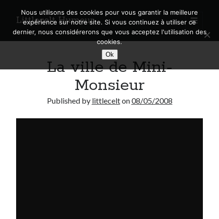
Nous utilisons des cookies pour vous garantir la meilleure
Littlecelt Humeur
open
expérience sur notre site. Si vous continuez à utiliser ce
primary
Sidebar
dernier, nous considérerons que vous acceptez l'utilisation des
menu
cookies.
Recherche sur le blog
Ok
La ville de Mini-
Search
Monsieur
Published by
littlecelt
on
08/05/2008
Derniers articles
Municipales 2026 : Lyon, Métropole et Caluire, mon choix pour l’avenir
Explorez les Chemins Enchantés à Vélo : Aventures Familiales près de
Lyon !
Quel Lyonnais es-tu, Renaud Ducher ?
A quand une véritable place pour le vélo à Caluire dans la Métropole de
Lyon ?
Comment je vis ma vie sur un vélo