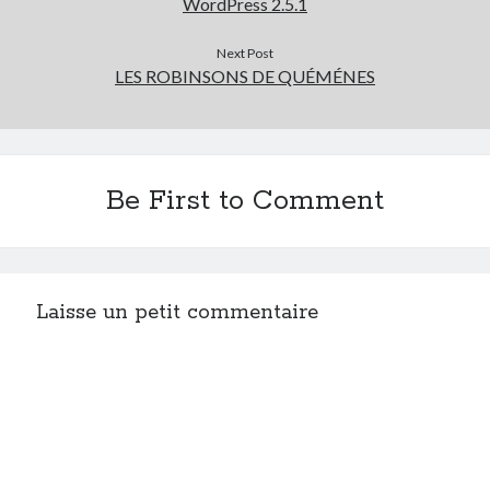
WordPress 2.5.1
Post inutile
Proust
Next Post
LES ROBINSONS DE QUÉMÉNES
Sons
Sorties cuculturelles
Tavukoi
Vidéos
Be First to Comment
Laisse un petit commentaire