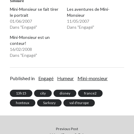
Similaire
Mini-Monsieur se fait tirer
Les aventures de Mini-
le portrait
Monsieur
On parle de quoi ?
01/06/2007
11/05/2007
A Lyon
Dans "Engagé"
Dans "Engagé"
Bon plan du dimanche
Mini-Monsieur est un
Coup de coeur
conteur!
Daddy
16/02/2008
Engagé
Dans "Engagé"
Geek
Green
Humeur
Published in
Engagé
Humeur
Mini-monsieur
Lectures
Lyon
13h15
city
disney
france2
Lyon à Livre Ouvert
honteux
Sarkozy
val d'europe
Mini-monsieur
Non classé
Parole de Follower
Patchwork
Previous Post
Photos