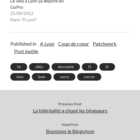
Le vélo à Lyon ça dépote en
GoPro
25/09/2012
Dans "A Lyon"
Published in
A Lyon
Coup de coeur
Patchwork
Post inutile
7e
chtis
descente
l1
l2
lens
lyon
sacre
soccer
Previous Post
La téléréalité a chopé les blogueurs
Next Post
Boostons le Blogolyon