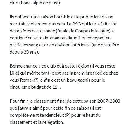
club rhone-alpin de plus!).
Derniers Commentaires
I
ls ont vécu une saison horrible et le public lensois ne
méritait réellement pas cela. Le PSG qui leur a fait tant
Entretien ménager
dans
T’as vu quoi ? #52
de misères cette année
(finale de Coupe de la ligue
) a
JF
dans
C’était pas mieux avant… à Lyon
continué en se maintenant en ligue 1 et envoyant en
littlecelt
dans
Comment j’ai opéré ma vélorution toute personnelle
partie les sang et or en division inférieure (une première
Anthony
dans
Comment j’ai opéré ma vélorution toute personnelle
depuis 20 ans).
Renaud Ducher
dans
Comment j’ai opéré ma vélorution toute
personnelle
B
onne chance à ce club et à cette région (il vous reste
Lille
) qui mérite tant (c’est pas la première fédé de chez
vous
Romain
?), enfin c’est un beau gachis pour le
Commentaires récents
cinquième budget de L1…
Entretien ménager
dans
T’as vu quoi ? #52
JF
dans
C’était pas mieux avant… à Lyon
P
our finir
le classement final
de cette saison 2007-2008
littlecelt
dans
Comment j’ai opéré ma vélorution toute personnelle
que j’aurais aimé pour cette fin de saison (il est
Anthony
dans
Comment j’ai opéré ma vélorution toute personnelle
complètement tendencieux :P) pour le haut du
Renaud Ducher
dans
Comment j’ai opéré ma vélorution toute
classement et la relégation.
personnelle