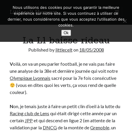
Nous utilisons des cookies pour vous garantir la meilleure
Littlecelt Humeur
open
expérience sur notre site. Si vous continuez à utiliser ce
primary
Sidebar
dernier, nous considérerons que vous acceptez l'utilisation des
menu
cookies.
Recherche sur le blog
Ok
La L1 baisse rideau
Search
Published by
littlecelt
on
18/05/2008
V
oilà, on va un peu parler football, je ne vais pas faire
une analyse de la 38e et dernière journée qui voit notre
Derniers articles
Olympique Lyonnais
sacré pour la 7e fois consécutive
(vous en dites quoi les verts, ça vous rend de quelle
Municipales 2026 : Lyon, Métropole et Caluire, mon choix pour l’avenir
couleur).
Explorez les Chemins Enchantés à Vélo : Aventures Familiales près de
Lyon !
N
on, je tenais juste à faire un petit clin d’oeil à la lutte du
Quel Lyonnais es-tu, Renaud Ducher ?
Racing club de Lens
qui était dirigé cette année par un
A quand une véritable place pour le vélo à Caluire dans la Métropole de
Lyon ?
certain
JPP
et qui descend en ligue 2 (en attente de la
Comment je vis ma vie sur un vélo
validation par la
DNCG
de la montée de
Grenoble,
un