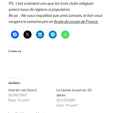
PS : c’est vraiment con que les trois clubs relegués
Post inutile
soient issus de régions si populaires
Proust
Re ps : Ne vous inquiétez pas amis Lensois, le lion vous
Sons
vengera la semaine pro en
finale de coupe de France.
Sorties cuculturelles
Tavukoi
Vidéos
J’aime ça :
Similaire
Une let-set Story!
Le tennis à Lyon en 10
02/09/2007
dates
Dans "A Lyon"
01/10/2020
Dans "A Lyon"