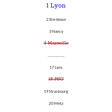
1 Lyon
On parle de quoi ?
2 Bordeaux
A Lyon
Bon plan du dimanche
3 Nancy
Coup de coeur
Daddy
4 Marseille
Engagé
Geek
……………..
Green
Humeur
17 Lens
Lectures
Lyon
18 PSG
Lyon à Livre Ouvert
Mini-monsieur
19 Strasbourg
Non classé
Parole de Follower
20 Metz
Patchwork
Photos