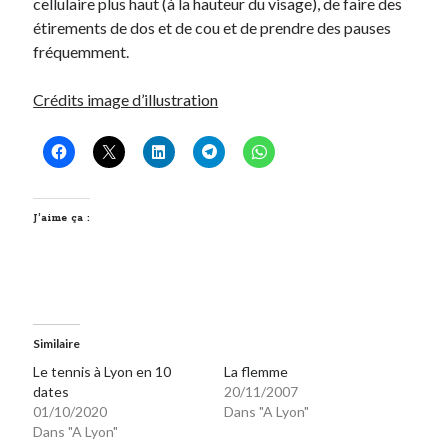
cellulaire plus haut (à la hauteur du visage), de faire des
étirements de dos et de cou et de prendre des pauses
fréquemment.
On parle de quoi ?
A Lyon
Crédits image d’illustration
Bon plan du dimanche
Coup de coeur
Daddy
Engagé
Geek
J’aime ça :
Green
Humeur
Lectures
Lyon
Lyon à Livre Ouvert
Similaire
Mini-monsieur
Le tennis à Lyon en 10
La flemme
Non classé
dates
20/11/2007
Parole de Follower
01/10/2020
Dans "A Lyon"
Patchwork
Dans "A Lyon"
Photos