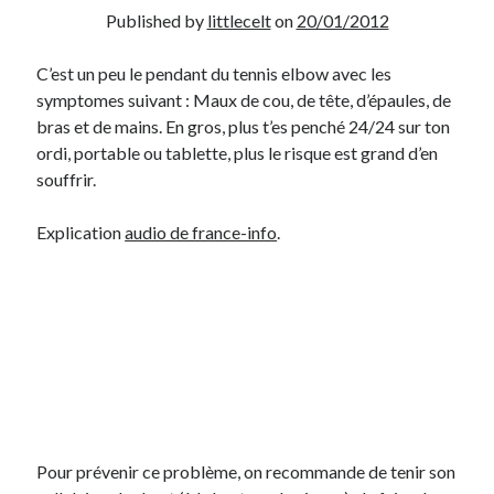
Published by
littlecelt
on
20/01/2012
Derniers Commentaires
C’est un peu le pendant du tennis elbow avec les
Entretien ménager
dans
T’as vu quoi ? #52
symptomes suivant : Maux de cou, de tête, d’épaules, de
JF
dans
C’était pas mieux avant… à Lyon
bras et de mains. En gros, plus t’es penché 24/24 sur ton
littlecelt
dans
Comment j’ai opéré ma vélorution toute personnelle
ordi, portable ou tablette, plus le risque est grand d’en
Anthony
dans
Comment j’ai opéré ma vélorution toute personnelle
souffrir.
Renaud Ducher
dans
Comment j’ai opéré ma vélorution toute
personnelle
Explication
audio de france-info
.
Commentaires récents
Entretien ménager
dans
T’as vu quoi ? #52
JF
dans
C’était pas mieux avant… à Lyon
littlecelt
dans
Comment j’ai opéré ma vélorution toute personnelle
Anthony
dans
Comment j’ai opéré ma vélorution toute personnelle
Renaud Ducher
dans
Comment j’ai opéré ma vélorution toute
personnelle
Pour prévenir ce problème, on recommande de tenir son