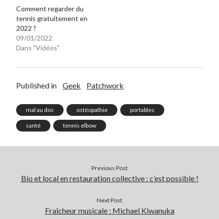
Comment regarder du
Post inutile
tennis gratuitement en
Proust
2022 ?
Sons
09/01/2022
Sorties cuculturelles
Dans "Vidéos"
Tavukoi
Vidéos
Published in
Geek
Patchwork
mal au dos
ostéopathie
portables
santé
tennis elbow
Previous Post
Bio et local en restauration collective : c’est possible !
Next Post
Fraîcheur musicale : Michael Kiwanuka