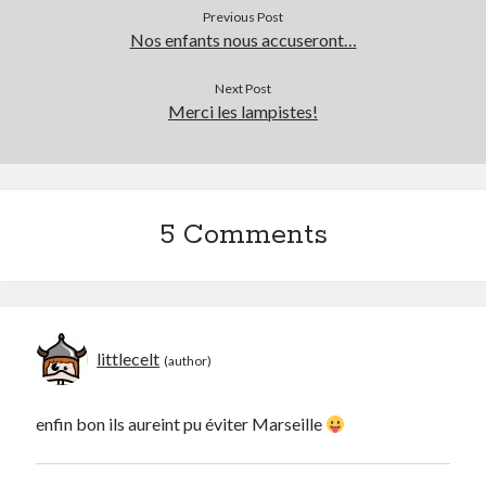
Previous Post
Post inutile
Nos enfants nous accuseront…
Proust
Sons
Next Post
Sorties cuculturelles
Merci les lampistes!
Tavukoi
Vidéos
5 Comments
littlecelt
enfin bon ils aureint pu éviter Marseille