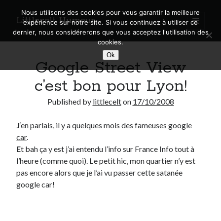
Nous utilisons des cookies pour vous garantir la meilleure
Littlecelt Humeur
open
expérience sur notre site. Si vous continuez à utiliser ce
primary
Sidebar
dernier, nous considérerons que vous acceptez l'utilisation des
menu
cookies.
Recherche sur le blog
Ok
Google Street View
Search
c’est bon pour Lyon!
Published by
littlecelt
on
17/10/2008
J
‘en parlais, il y a quelques mois des
fameuses google
Derniers articles
car
.
Municipales 2026 : Lyon, Métropole et Caluire, mon choix pour l’avenir
E
t bah ça y est j’ai entendu l’info sur France Info tout à
Explorez les Chemins Enchantés à Vélo : Aventures Familiales près de
l’heure (comme quoi).
L
e petit hic, mon quartier n’y est
Lyon !
pas encore alors que je l’ai vu passer cette satanée
Quel Lyonnais es-tu, Renaud Ducher ?
google car!
A quand une véritable place pour le vélo à Caluire dans la Métropole de
Lyon ?
Comment je vis ma vie sur un vélo