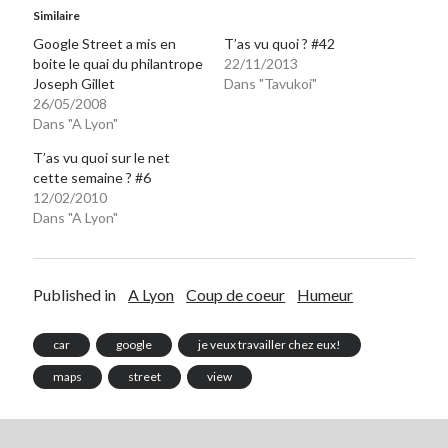
Similaire
Google Street a mis en
T’as vu quoi ? #42
On parle de quoi ?
boite le quai du philantrope
22/11/2013
Joseph Gillet
Dans "Tavukoi"
A Lyon
26/05/2008
Bon plan du dimanche
Dans "A Lyon"
Coup de coeur
T’as vu quoi sur le net
Daddy
cette semaine ? #6
Engagé
12/02/2010
Geek
Dans "A Lyon"
Green
Humeur
Lectures
Published in
A Lyon
Coup de coeur
Humeur
Lyon
Lyon à Livre Ouvert
car
google
je veux travailler chez eux!
Mini-monsieur
Non classé
maps
street
view
Parole de Follower
Patchwork
Photos