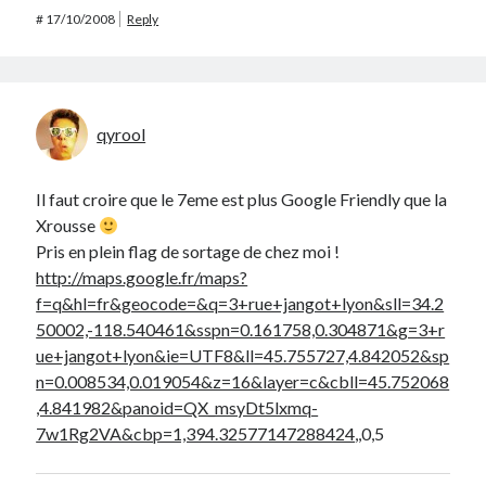
#
17/10/2008
Reply
qyrool
Il faut croire que le 7eme est plus Google Friendly que la
Xrousse
Pris en plein flag de sortage de chez moi !
http://maps.google.fr/maps?
f=q&hl=fr&geocode=&q=3+rue+jangot+lyon&sll=34.2
50002,-118.540461&sspn=0.161758,0.304871&g=3+r
ue+jangot+lyon&ie=UTF8&ll=45.755727,4.842052&sp
n=0.008534,0.019054&z=16&layer=c&cbll=45.752068
,4.841982&panoid=QX_msyDt5lxmq-
7w1Rg2VA&cbp=1,394.32577147288424
,,0,5