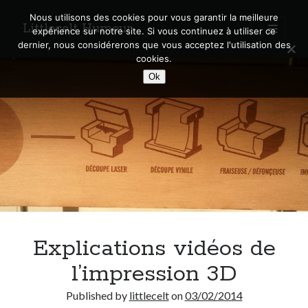
Nous utilisons des cookies pour vous garantir la meilleure
Littlecelt Humeur
open
expérience sur notre site. Si vous continuez à utiliser ce
primary
Sidebar
dernier, nous considérerons que vous acceptez l'utilisation des
menu
cookies.
Recherche sur le blog
Ok
Search
Derniers articles
Municipales 2026 : Lyon, Métropole et Caluire, mon choix pour l’avenir
Explorez les Chemins Enchantés à Vélo : Aventures Familiales près de
Lyon !
Explications vidéos de
Quel Lyonnais es-tu, Renaud Ducher ?
A quand une véritable place pour le vélo à Caluire dans la Métropole de
l’impression 3D
Lyon ?
Comment je vis ma vie sur un vélo
Published by
littlecelt
on
03/02/2014