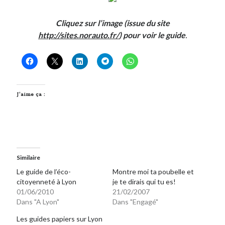
Cliquez sur l’image (issue du site
Derniers Commentaires
http://sites.norauto.fr/
) pour voir le guide
.
Entretien ménager
dans
T’as vu quoi ? #52
JF
dans
C’était pas mieux avant… à Lyon
littlecelt
dans
Comment j’ai opéré ma vélorution toute personnelle
Anthony
dans
Comment j’ai opéré ma vélorution toute personnelle
Renaud Ducher
dans
Comment j’ai opéré ma vélorution toute
J’aime ça :
personnelle
Commentaires récents
Entretien ménager
dans
T’as vu quoi ? #52
Similaire
JF
dans
C’était pas mieux avant… à Lyon
Le guide de l’éco-
Montre moi ta poubelle et
littlecelt
dans
Comment j’ai opéré ma vélorution toute personnelle
citoyenneté à Lyon
je te dirais qui tu es!
01/06/2010
21/02/2007
Anthony
dans
Comment j’ai opéré ma vélorution toute personnelle
Dans "A Lyon"
Dans "Engagé"
Renaud Ducher
dans
Comment j’ai opéré ma vélorution toute
personnelle
Les guides papiers sur Lyon