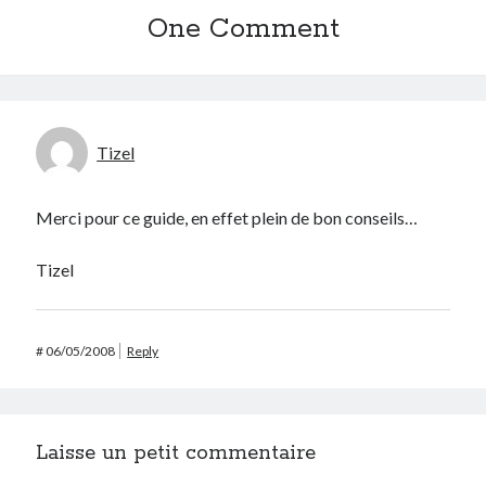
One Comment
Post inutile
Proust
Sons
Sorties cuculturelles
Tavukoi
Tizel
Vidéos
Merci pour ce guide, en effet plein de bon conseils…
Tizel
#
06/05/2008
Reply
Laisse un petit commentaire