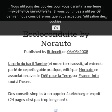
Nous utilisons des cookies pour vous garantir la meilleure
Littlecelt Humeur
open
expérience sur notre site. Si vous continuez à utiliser ce
primary
Sidebar
dernier, nous considérerons que vous acceptez l'utilisation des
menu
cookies.
Recherche sur le blog
Ok
Ecoloconduite by
Search
Norauto
Published by
littlecelt
on
06/05/2008
L
e prix du baril flambe
(et notre terre aussi), j’ai entendu
Derniers articles
parlé de ce petit guide pratique, édité par
Norauto
en
Municipales 2026 : Lyon, Métropole et Caluire, mon choix pour l’avenir
association avec le
Défi pour la Terre
, sur
France-Info
Explorez les Chemins Enchantés à Vélo : Aventures Familiales près de
tout à l’heure.
Lyon !
Quel Lyonnais es-tu, Renaud Ducher ?
D
es conseils simples à se rappeler à télécharger en pdf
A quand une véritable place pour le vélo à Caluire dans la Métropole de
(24 pages c’est pas trop long non?).
Lyon ?
Comment je vis ma vie sur un vélo