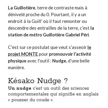
La Guillotière
, terre de contraste mais à
Derniers Commentaires
dénivelé proche du 0. Pourtant, il y a un
endroit à la Guill’ où il faut remonter ou
Entretien ménager
dans
T’as vu quoi ? #52
JF
dans
C’était pas mieux avant… à Lyon
descendre des entrailles de la terre, c’est
la
littlecelt
dans
Comment j’ai opéré ma vélorution toute personnelle
station de métro Guillotière Gabriel Péri
.
Anthony
dans
Comment j’ai opéré ma vélorution toute personnelle
Renaud Ducher
dans
Comment j’ai opéré ma vélorution toute
C’est sur ce postulat que veut s’asseoir
le
personnelle
projet MONTE
pour
promouvoir l’activité
physique
avec l’outil :
Nudge,
d’une belle
Commentaires récents
manière.
Entretien ménager
dans
T’as vu quoi ? #52
Késako Nudge ?
JF
dans
C’était pas mieux avant… à Lyon
littlecelt
dans
Comment j’ai opéré ma vélorution toute personnelle
Un nudge
c’est un outil des sciences
Anthony
dans
Comment j’ai opéré ma vélorution toute personnelle
comportementales qui signifie en anglais
Renaud Ducher
dans
Comment j’ai opéré ma vélorution toute
« pousser du coude ».
personnelle