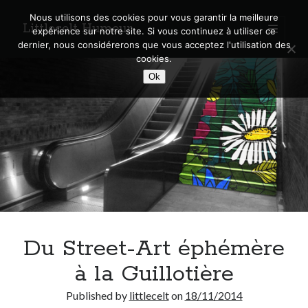
Nous utilisons des cookies pour vous garantir la meilleure
Littlecelt Humeur
open
expérience sur notre site. Si vous continuez à utiliser ce
primary
Sidebar
dernier, nous considérerons que vous acceptez l'utilisation des
menu
cookies.
Recherche sur le blog
Ok
Search
Derniers articles
Municipales 2026 : Lyon, Métropole et Caluire, mon choix pour l’avenir
Explorez les Chemins Enchantés à Vélo : Aventures Familiales près de
Lyon !
Du Street-Art éphémère
Quel Lyonnais es-tu, Renaud Ducher ?
A quand une véritable place pour le vélo à Caluire dans la Métropole de
à la Guillotière
Lyon ?
Comment je vis ma vie sur un vélo
Published by
littlecelt
on
18/11/2014