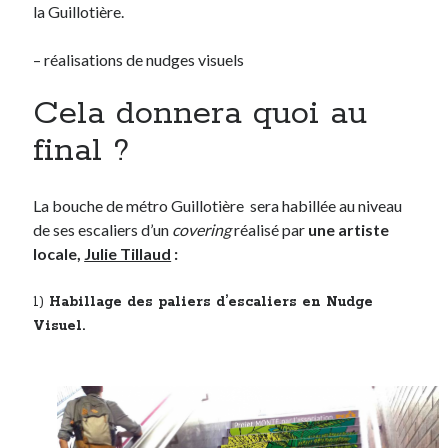
la Guillotière.
Post inutile
Proust
– réalisations de nudges visuels
Sons
Sorties cuculturelles
Cela donnera quoi au
Tavukoi
final ?
Vidéos
La bouche de métro Guillotière sera habillée au niveau
de ses escaliers d’un
covering
réalisé par
une artiste
locale,
Julie Tillaud
:
1)
Habillage des paliers d’escaliers en Nudge
Visuel.