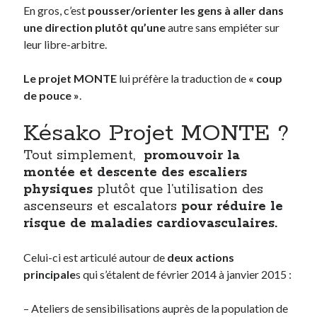
En gros, c’est
pousser/orienter les gens à aller dans
une direction plutôt qu’une
autre sans empiéter sur
On parle de quoi ?
leur libre-arbitre.
A Lyon
Le projet MONTE
lui préfère la traduction de
« coup
Bon plan du dimanche
de pouce »
.
Coup de coeur
Daddy
Késako Projet MONTE ?
Engagé
Geek
Tout simplement,
promouvoir la
Green
montée et descente des escaliers
Humeur
physiques
plutôt que l’utilisation des
Lectures
ascenseurs et escalators
pour réduire le
Lyon
risque de maladies cardiovasculaires.
Lyon à Livre Ouvert
Mini-monsieur
Celui-ci est articulé autour de
deux actions
Non classé
principale
s qui s’étalent de février 2014 à janvier 2015 :
Parole de Follower
Patchwork
– Ateliers de sensibilisations auprès de la population de
Photos