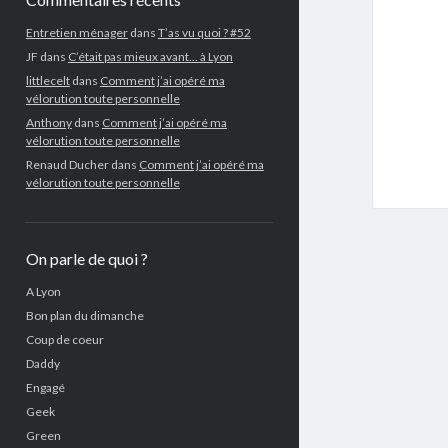
Entretien ménager
dans
T’as vu quoi ? #52
JF
dans
C’était pas mieux avant… à Lyon
littlecelt
dans
Comment j’ai opéré ma
vélorution toute personnelle
Anthony
dans
Comment j’ai opéré ma
vélorution toute personnelle
Renaud Ducher
dans
Comment j’ai opéré ma
vélorution toute personnelle
On parle de quoi ?
A Lyon
Bon plan du dimanche
Coup de coeur
Daddy
Engagé
Geek
Green