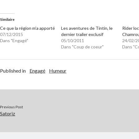
Similaire
Ce que la région m’a apporté
Les aventures de Tintin, le
Rider loc
07/12/2015
dernier trailer exclusif
Chamro
Dans "Engagé"
05/10/2011
24/02/2
Dans "Coup de coeur"
Dans "C
Published in
Engagé
Humeur
Previous Post
Satoriz