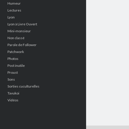
Humeur
Lectures
Lyon
Lyon à Livre Ouvert
Mini-monsieur
Non classé
Parole de Follower
Patchwork
Photos
Post inutile
Proust
Sons
Sorties cuculturelles
Tavukoi
Vidéos