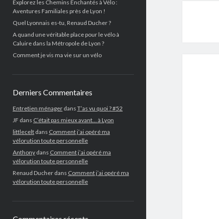
Explorez les Chemins Enchantés à Vélo :
Aventures Familiales près de Lyon !
Quel Lyonnais es-tu, Renaud Ducher ?
A quand une véritable place pour le vélo à
Caluire dans la Métropole de Lyon ?
Comment je vis ma vie sur un vélo
Derniers Commentaires
Entretien ménager
dans
T’as vu quoi ? #52
JF
dans
C’était pas mieux avant… à Lyon
littlecelt
dans
Comment j’ai opéré ma
vélorution toute personnelle
Anthony
dans
Comment j’ai opéré ma
vélorution toute personnelle
Renaud Ducher
dans
Comment j’ai opéré ma
vélorution toute personnelle
Commentaires récents