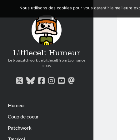
Nous utilisons des cookies pour vous garantir la meilleure exp
Littlecelt Humeur
Le blog patchwork de Littlecelt from Lyon since
2005
twitter
bluesky
facebook
instagram
youtube
mastodon
Humeur
Coup de coeur
Patchwork
Tavukoi