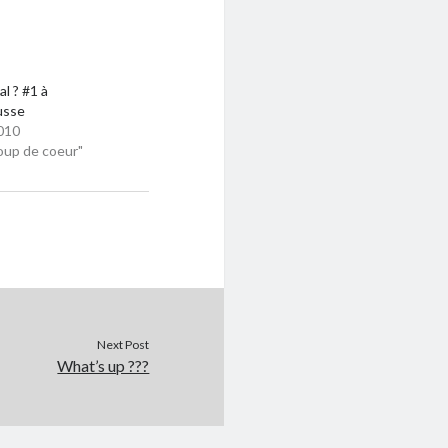
al ? #1 à
usse
010
oup de coeur"
Next Post
What’s up ???