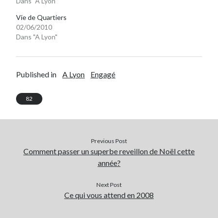
Dans "A Lyon"
Post inutile
Vie de Quartiers
Proust
02/06/2010
Sons
Dans "A Lyon"
Sorties cuculturelles
Tavukoi
Vidéos
Published in
A Lyon
Engagé
82
Previous Post
Comment passer un superbe reveillon de Noël cette
année?
Next Post
Ce qui vous attend en 2008