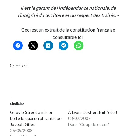
Il est le garant de l’indépendance nationale, de
l’intégrité du territoire et du respect des traités. »
On parle de quoi ?
A Lyon
Ceci est un extrait de la constitution française
Bon plan du dimanche
consultable
ici.
Coup de coeur
Daddy
Engagé
Geek
J’aime ça :
Green
Humeur
Lectures
Lyon
Lyon à Livre Ouvert
Similaire
Mini-monsieur
Google Street a mis en
A Lyon, c’est gratuit l’été !
Non classé
boite le quai du philantrope
03/07/2007
Parole de Follower
Joseph Gillet
Dans "Coup de coeur"
Patchwork
26/05/2008
Photos