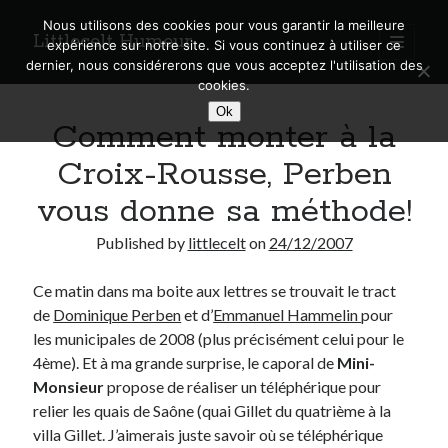
Nous utilisons des cookies pour vous garantir la meilleure
Littlecelt Humeur
open
expérience sur notre site. Si vous continuez à utiliser ce
primary
Sidebar
dernier, nous considérerons que vous acceptez l'utilisation des
menu
cookies.
Recherche sur le blog
Ok
Comment monter à la
Search
Croix-Rousse, Perben
vous donne sa méthode!
Published by
littlecelt
on
24/12/2007
Derniers articles
Ce matin dans ma boite aux lettres se trouvait le tract
Municipales 2026 : Lyon, Métropole et Caluire, mon choix pour l’avenir
de
Dominique Perben
et d’
Emmanuel Hammelin
pour
Explorez les Chemins Enchantés à Vélo : Aventures Familiales près de
Lyon !
les municipales de 2008 (plus précisément celui pour le
Quel Lyonnais es-tu, Renaud Ducher ?
4ème). Et à ma grande surprise, le caporal de
Mini-
A quand une véritable place pour le vélo à Caluire dans la Métropole de
Monsieur
propose de réaliser un téléphérique pour
Lyon ?
relier les quais de Saône (quai Gillet du quatrième à la
Comment je vis ma vie sur un vélo
villa Gillet. J’aimerais juste savoir où se téléphérique