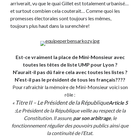
arriverait, vu que le quai Gillet est totalement urbanisé…
et surtout combien cela couterait… Comme quoi les
Derniers Commentaires
promesses électorales sont toujours les mêmes,
toujours plus haut dans la surenchère!
Entretien ménager
dans
T’as vu quoi ? #52
JF
dans
C’était pas mieux avant… à Lyon
littlecelt
dans
Comment j’ai opéré ma vélorution toute personnelle
Anthony
dans
Comment j’ai opéré ma vélorution toute personnelle
Est-ce vraiment la place de Mini-Monsieur avec
Renaud Ducher
dans
Comment j’ai opéré ma vélorution toute
personnelle
toutes les têtes de liste UMP pour Lyon ?
N’aurait-il pas dû faire cela avec toutes les listes ?
N’est-il pas le président de tous les français????
Commentaires récents
Pour rafraichir la mémoire de Mini-Monsieur voici son
rôle :
Entretien ménager
dans
T’as vu quoi ? #52
Titre II – Le Président de la République
«
Article 5
JF
dans
C’était pas mieux avant… à Lyon
:
Le Président de la République veille au respect de la
littlecelt
dans
Comment j’ai opéré ma vélorution toute personnelle
Constitution. Il assure,
par son arbitrage
, le
Anthony
dans
Comment j’ai opéré ma vélorution toute personnelle
fonctionnement régulier des pouvoirs publics ainsi que
Renaud Ducher
dans
Comment j’ai opéré ma vélorution toute
la continuité de l’Etat.
personnelle