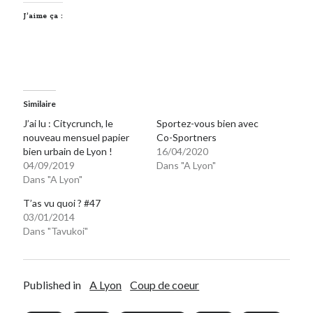
J’aime ça :
Similaire
J’ai lu : Citycrunch, le
Sportez-vous bien avec
nouveau mensuel papier
Co-Sportners
bien urbain de Lyon !
16/04/2020
04/09/2019
Dans "A Lyon"
Dans "A Lyon"
T’as vu quoi ? #47
03/01/2014
Dans "Tavukoi"
Published in
A Lyon
Coup de coeur