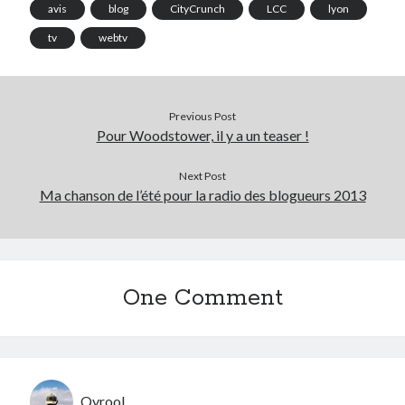
avis
blog
CityCrunch
LCC
lyon
tv
webtv
Previous Post
Pour Woodstower, il y a un teaser !
Next Post
Ma chanson de l’été pour la radio des blogueurs 2013
One Comment
Qyrool