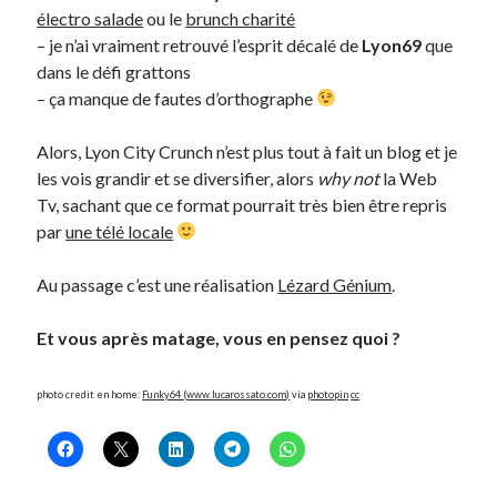
électro salade
ou le
brunch charité
– je n’ai vraiment retrouvé l’esprit décalé de
Lyon69
que
dans le défi grattons
– ça manque de fautes d’orthographe
Alors, Lyon City Crunch n’est plus tout à fait un blog et je
les vois grandir et se diversifier, alors
why not
la Web
Tv, sachant que ce format pourrait très bien être repris
par
une télé locale
Au passage c’est une réalisation
Lézard Génium
.
Et vous après matage, vous en pensez quoi ?
photo credit en home:
Funky64 (www.lucarossato.com)
via
photopin
cc