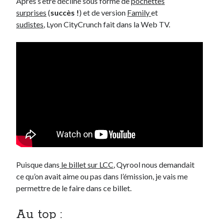
Après s’être décliné sous forme de
pochettes
surprises
(
succès !
) et de version
Family
et
sudistes
, Lyon CityCrunch fait dans la Web TV.
On parle de quoi ?
A Lyon
Bon plan du dimanche
Coup de coeur
Daddy
Engagé
Geek
Green
Humeur
Lectures
Lyon
Lyon à Livre Ouvert
Puisque dans
le billet sur LCC
, Qyrool nous demandait
Mini-monsieur
ce qu’on avait aime ou pas dans l’émission, je vais me
Non classé
permettre de le faire dans ce billet.
Parole de Follower
Patchwork
Au top :
Photos