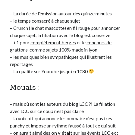
Post inutile
– La durée de l’émission autour des quinze minutes
Proust
– le temps consacré à chaque sujet
Sons
– Crunch (le chat mascotte) en fil rouge pour annoncer
Sorties cuculturelles
chaque sujet, la filiation avec le blog est conservé
Tavukoi
– +1 pour
complètement berges
et le
concours de
Vidéos
grattons
comme sujets 100% made in lyon
–
les musiques
bien sympathiques qui illustrent les
reportages
– La qualité sur Youtube jusqu’en 1080
Mouais :
– mais où sont les auteurs du blog LCC ?! La filiation
avec LCC sur ce coup n’est pas claire
– la voix off qui annonce le sommaire n’est pas très
punchy et impose un rythme faussé à tout ce qui suit
– on aurait aimé des
on y était
sur les évents LCC ex :