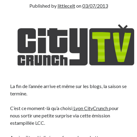
Published by
littlecelt
on
03/07/2013
Derniers Commentaires
Entretien ménager
dans
T’as vu quoi ? #52
JF
dans
C’était pas mieux avant… à Lyon
littlecelt
dans
Comment j’ai opéré ma vélorution toute personnelle
Anthony
dans
Comment j’ai opéré ma vélorution toute personnelle
Renaud Ducher
dans
Comment j’ai opéré ma vélorution toute
personnelle
Commentaires récents
La fin de l’année arrive et même sur les blogs, la saison se
termine.
Entretien ménager
dans
T’as vu quoi ? #52
JF
dans
C’était pas mieux avant… à Lyon
C’est ce moment-là qu’a choisi
Lyon CityCrunch
pour
littlecelt
dans
Comment j’ai opéré ma vélorution toute personnelle
nous sortir une petite surprise via cette émission
Anthony
dans
Comment j’ai opéré ma vélorution toute personnelle
estampillée LCC.
Renaud Ducher
dans
Comment j’ai opéré ma vélorution toute
personnelle