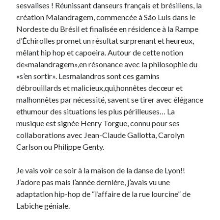
sesvalises ! Réunissant danseurs français et brésiliens, la
création Malandragem, commencée à São Luis dans le
Derniers Commentaires
Nordeste du Brésil et finalisée en résidence à la Rampe
d’Échirolles promet un résultat surprenant et heureux,
Entretien ménager
dans
T’as vu quoi ? #52
mêlant hip hop et capoeira. Autour de cette notion
JF
dans
C’était pas mieux avant… à Lyon
de«malandragem»,en résonance avec la philosophie du
littlecelt
dans
Comment j’ai opéré ma vélorution toute personnelle
«s’en sortir». Lesmalandros sont ces gamins
Anthony
dans
Comment j’ai opéré ma vélorution toute personnelle
débrouillards et malicieux,qui,honnêtes decœur et
Renaud Ducher
dans
Comment j’ai opéré ma vélorution toute
malhonnêtes par nécessité, savent se tirer avec élégance
personnelle
ethumour des situations les plus périlleuses… La
musique est signée Henry Torgue, connu pour ses
collaborations avec Jean-Claude Gallotta, Carolyn
Commentaires récents
Carlson ou Philippe Genty.
Entretien ménager
dans
T’as vu quoi ? #52
JF
dans
C’était pas mieux avant… à Lyon
Je vais voir ce soir à la maison de la danse de Lyon!!
littlecelt
dans
Comment j’ai opéré ma vélorution toute personnelle
J’adore pas mais l’année dernière, j’avais vu une
Anthony
dans
Comment j’ai opéré ma vélorution toute personnelle
adaptation hip-hop de “l’affaire de la rue lourcine” de
Renaud Ducher
dans
Comment j’ai opéré ma vélorution toute
Labiche géniale.
personnelle