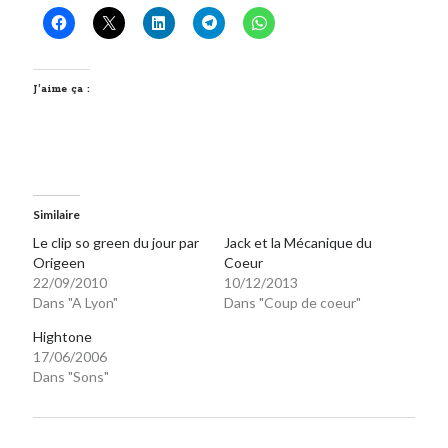
On parle de quoi ?
A Lyon
J’aime ça :
Bon plan du dimanche
Coup de coeur
Daddy
Engagé
Geek
Similaire
Green
Le clip so green du jour par
Jack et la Mécanique du
Humeur
Origeen
Coeur
Lectures
22/09/2010
10/12/2013
Lyon
Dans "A Lyon"
Dans "Coup de coeur"
Lyon à Livre Ouvert
Hightone
Mini-monsieur
17/06/2006
Non classé
Dans "Sons"
Parole de Follower
Patchwork
Photos