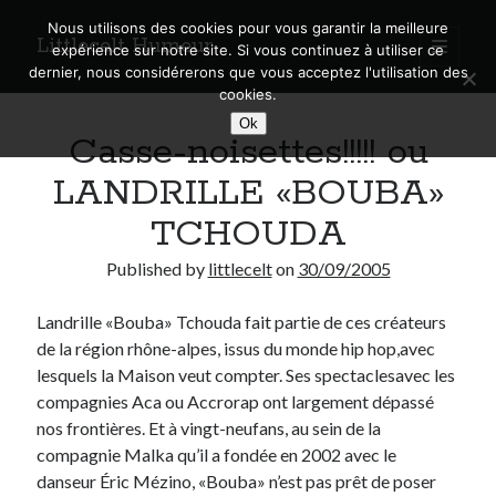
Nous utilisons des cookies pour vous garantir la meilleure
Littlecelt Humeur
open
expérience sur notre site. Si vous continuez à utiliser ce
primary
Sidebar
dernier, nous considérerons que vous acceptez l'utilisation des
menu
cookies.
Recherche sur le blog
Ok
Casse-noisettes!!!!! ou
Search
LANDRILLE «BOUBA»
TCHOUDA
Published by
littlecelt
on
30/09/2005
Derniers articles
Landrille «Bouba» Tchouda fait partie de ces créateurs
Municipales 2026 : Lyon, Métropole et Caluire, mon choix pour l’avenir
de la région rhône-alpes, issus du monde hip hop,avec
Explorez les Chemins Enchantés à Vélo : Aventures Familiales près de
Lyon !
lesquels la Maison veut compter. Ses spectaclesavec les
Quel Lyonnais es-tu, Renaud Ducher ?
compagnies Aca ou Accrorap ont largement dépassé
A quand une véritable place pour le vélo à Caluire dans la Métropole de
nos frontières. Et à vingt-neufans, au sein de la
Lyon ?
compagnie Malka qu’il a fondée en 2002 avec le
Comment je vis ma vie sur un vélo
danseur Éric Mézino, «Bouba» n’est pas prêt de poser