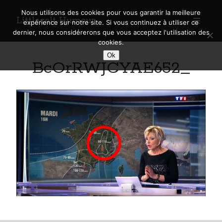
Nous utilisons des cookies pour vous garantir la meilleure
Littlecelt Humeur
open
expérience sur notre site. Si vous continuez à utiliser ce
primary
Sidebar
dernier, nous considérerons que vous acceptez l'utilisation des
menu
cookies.
Recherche sur le blog
Ok
BcOrRWJCYAE652_
Search
Derniers articles
Municipales 2026 : Lyon, Métropole et Caluire, mon choix pour l’avenir
Explorez les Chemins Enchantés à Vélo : Aventures Familiales près de
Lyon !
Quel Lyonnais es-tu, Renaud Ducher ?
A quand une véritable place pour le vélo à Caluire dans la Métropole de
Lyon ?
Comment je vis ma vie sur un vélo