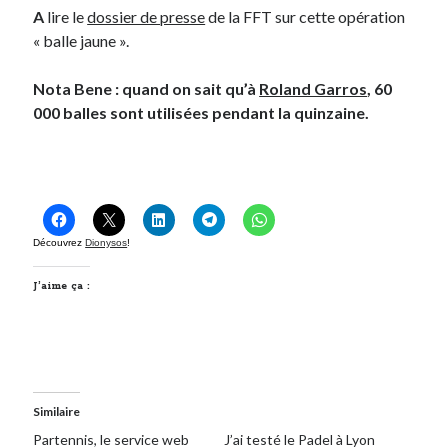
A
lire le
dossier de presse
de la FFT sur cette opération
« balle jaune ».
On parle de quoi ?
A Lyon
Nota Bene : quand on sait qu’à
Roland Garros
, 60
Bon plan du dimanche
000 balles sont utilisées pendant la quinzaine.
Coup de coeur
Daddy
Engagé
Geek
Green
Découvrez
Dionysos
!
Humeur
Lectures
J’aime ça :
Lyon
Lyon à Livre Ouvert
Mini-monsieur
Non classé
Parole de Follower
Similaire
Patchwork
Partennis, le service web
J’ai testé le Padel à Lyon
Photos