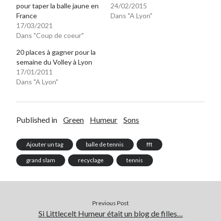
pour taper la balle jaune en
24/02/2015
Post inutile
France
Dans "A Lyon"
Proust
17/03/2021
Sons
Dans "Coup de coeur"
Sorties cuculturelles
20 places à gagner pour la
Tavukoi
semaine du Volley à Lyon
Vidéos
17/01/2011
Dans "A Lyon"
Published in
Green
Humeur
Sons
Ajouter un tag
balle de tennis
fft
grand slam
recyclage
tennis
Previous Post
Si Littlecelt Humeur était un blog de filles…