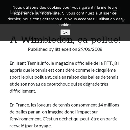
Nous utilisons des cookies pour vous garantir la meilleure
Littlecelt Humeur
open
expérience sur notre site. Si vous continuez à utiliser ce
primary
Sidebar
dernier, nous considérerons que vous acceptez l'utilisation des
menu
cookies.
Recherche sur le blog
Ok
A Wimbledon, ça pollue!
Search
Published by
littlecelt
on
29/06/2008
E
n lisant
Tennis.Info
, le magazine officielle de la
FFT
, j’ai
appris que le tennis est considéré comme le cinquième
Derniers articles
sport le plus polluant, cela en raison des balles de tennis
et de son noyau de caoutchouc qui se dégrade très
Municipales 2026 : Lyon, Métropole et Caluire, mon choix pour l’avenir
difficilement.
Explorez les Chemins Enchantés à Vélo : Aventures Familiales près de
Lyon !
E
n France, les joueurs de tennis consomment 14 millions
Quel Lyonnais es-tu, Renaud Ducher ?
de balles par an, on imagine donc l’impact sur
A quand une véritable place pour le vélo à Caluire dans la Métropole de
Lyon ?
l’environnement. C’est un déchet qui peut-être en partie
Comment je vis ma vie sur un vélo
recyclé (par broyage.