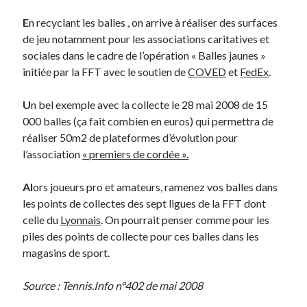
E
n recyclant les balles , on arrive à réaliser des surfaces
Derniers Commentaires
de jeu notamment pour les associations caritatives et
sociales dans le cadre de l’opération « Balles jaunes »
Entretien ménager
dans
T’as vu quoi ? #52
initiée par la FFT avec le soutien de
COVED
et
FedEx
.
JF
dans
C’était pas mieux avant… à Lyon
littlecelt
dans
Comment j’ai opéré ma vélorution toute personnelle
U
n bel exemple avec la collecte le 28 mai 2008 de 15
Anthony
dans
Comment j’ai opéré ma vélorution toute personnelle
000 balles (ça fait combien en euros) qui permettra de
Renaud Ducher
dans
Comment j’ai opéré ma vélorution toute
réaliser 50m2 de plateformes d’évolution pour
personnelle
l’association
« premiers de cordée ».
Al
ors joueurs pro et amateurs, ramenez vos balles dans
Commentaires récents
les points de collectes des sept ligues de la FFT dont
Entretien ménager
dans
T’as vu quoi ? #52
celle du
Lyonnais
. On pourrait penser comme pour les
JF
dans
C’était pas mieux avant… à Lyon
piles des points de collecte pour ces balles dans les
littlecelt
dans
Comment j’ai opéré ma vélorution toute personnelle
magasins de sport.
Anthony
dans
Comment j’ai opéré ma vélorution toute personnelle
Renaud Ducher
dans
Comment j’ai opéré ma vélorution toute
Source : Tennis.Info n°402 de mai 2008
personnelle