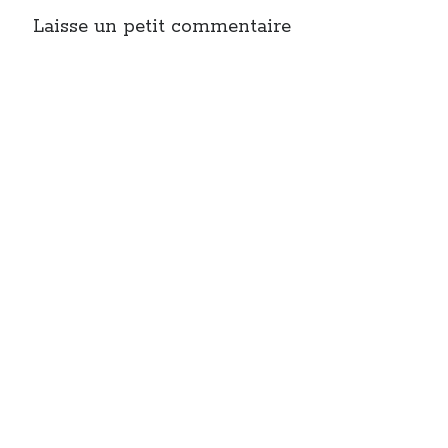
Laisse un petit commentaire
On parle de quoi ?
A Lyon
Bon plan du dimanche
Coup de coeur
Daddy
Engagé
Geek
Green
Humeur
Lectures
Lyon
Lyon à Livre Ouvert
Mini-monsieur
Non classé
Parole de Follower
Patchwork
Photos