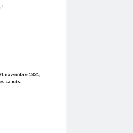
n
!
 21 novembre 1831
,
les canuts
.