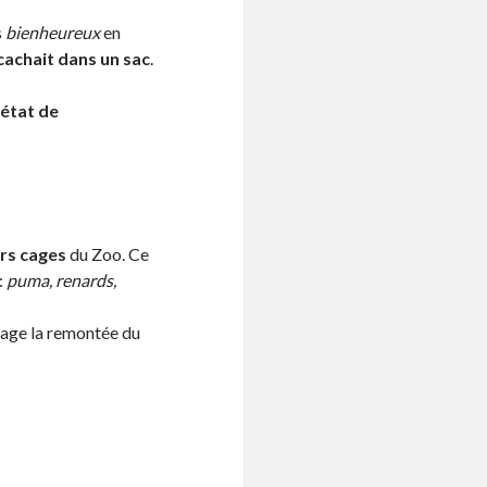
s
bienheureux
en
cachait dans un sac
.
 état de
urs cages
du Zoo. Ce
:
puma, renards,
gage la remontée du