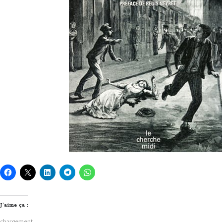
J’aime ça :
chargement…