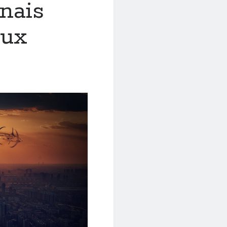
nnais
eux