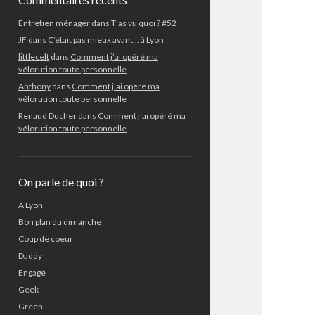
Entretien ménager
dans
T’as vu quoi ? #52
JF
dans
C’était pas mieux avant… à Lyon
littlecelt
dans
Comment j’ai opéré ma
vélorution toute personnelle
Anthony
dans
Comment j’ai opéré ma
vélorution toute personnelle
Renaud Ducher
dans
Comment j’ai opéré ma
vélorution toute personnelle
On parle de quoi ?
A Lyon
Bon plan du dimanche
Coup de coeur
Daddy
Engagé
Geek
Green