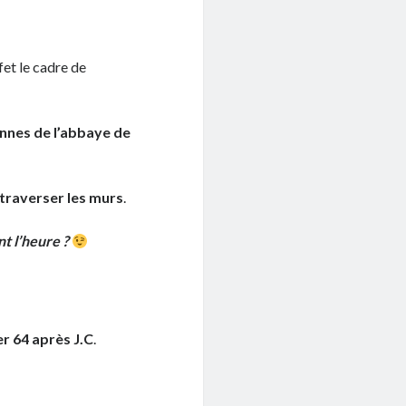
ffet le cadre de
onnes de l’abbaye de
 traverser les murs
.
nt l’heure ?
er 64 après J.C
.