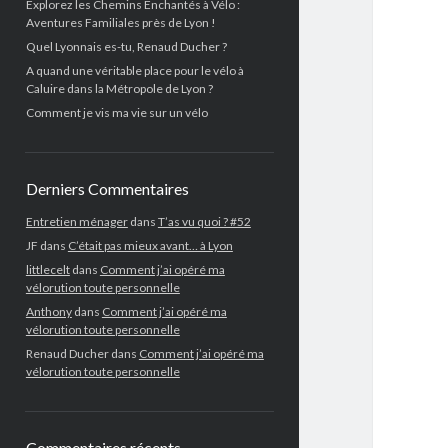
Explorez les Chemins Enchantés à Vélo :
Aventures Familiales près de Lyon !
Quel Lyonnais es-tu, Renaud Ducher ?
A quand une véritable place pour le vélo à
Caluire dans la Métropole de Lyon ?
Comment je vis ma vie sur un vélo
Derniers Commentaires
Entretien ménager
dans
T’as vu quoi ? #52
JF
dans
C’était pas mieux avant… à Lyon
littlecelt
dans
Comment j’ai opéré ma
vélorution toute personnelle
Anthony
dans
Comment j’ai opéré ma
vélorution toute personnelle
Renaud Ducher
dans
Comment j’ai opéré ma
vélorution toute personnelle
Commentaires récents