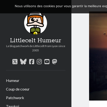
Nous utilisons des cookies pour vous garantir la meilleure exp
Littlecelt Humeur
Le blog patchwork de Littlecelt from Lyon since
2005
twitter
bluesky
facebook
instagram
youtube
mastodon
Humeur
Coup de coeur
Patchwork
Tavukoi