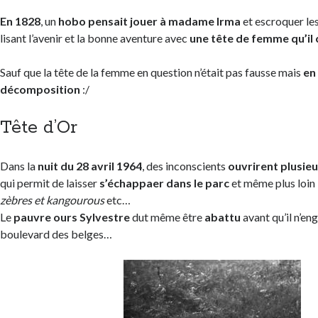
En 1828
, un
hobo pensait jouer à madame Irma
et escroquer le
lisant l’avenir et la bonne aventure avec
une tête de femme qu’il 
Sauf que la tête de la femme en question n’était pas fausse mais
en
décomposition
:/
Tête d’Or
Dans la
nuit du 28 avril 1964
, des inconscients
ouvrirent plusie
qui permit de laisser
s’échappaer dans le parc
et même plus loin 
zèbres et kangourous
etc…
Le
pauvre ours Sylvestre
dut même être
abattu
avant qu’il n’en
boulevard des belges…