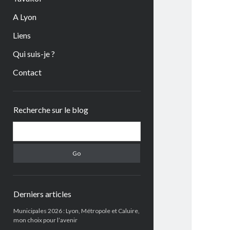
A Lyon
Liens
Qui suis-je ?
Contact
Sidebar
Recherche sur le blog
Search
Derniers articles
Municipales 2026 : Lyon, Métropole et Caluire,
mon choix pour l’avenir