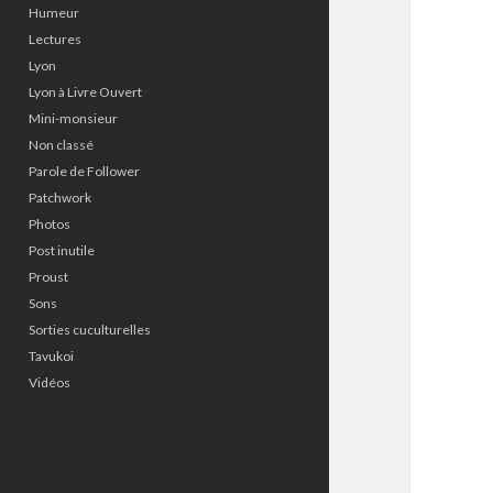
Humeur
Lectures
Lyon
Lyon à Livre Ouvert
Mini-monsieur
Non classé
Parole de Follower
Patchwork
Photos
Post inutile
Proust
Sons
Sorties cuculturelles
Tavukoi
Vidéos