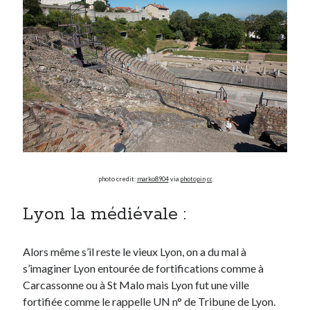
On parle de quoi ?
A Lyon
Bon plan du dimanche
Coup de coeur
Daddy
Engagé
Geek
Green
Humeur
photo credit:
marko8904
via
photopin
cc
Lectures
Lyon
Lyon la médiévale :
Lyon à Livre Ouvert
Mini-monsieur
Alors même s’il reste le vieux Lyon, on a du mal à
Non classé
s’imaginer Lyon entourée de fortifications comme à
Parole de Follower
Carcassonne ou à St Malo mais Lyon fut une ville
Patchwork
fortifiée comme le rappelle UN n° de Tribune de Lyon.
Photos