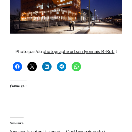
Photo par/du
photographe urbain lyonnais B-Rob
!
J’aime ça :
Similaire
5 moments qui ont façonné
Quel Lyonnais es-tu ?