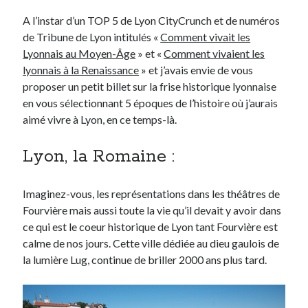
A l’instar d’un TOP 5 de Lyon CityCrunch et de numéros
de Tribune de Lyon intitulés «
Comment vivait les
Derniers Commentaires
Lyonnais au Moyen-Âge
» et «
Comment vivaient les
Entretien ménager
dans
T’as vu quoi ? #52
lyonnais à la Renaissance
» et j’avais envie de vous
JF
dans
C’était pas mieux avant… à Lyon
proposer un petit billet sur la frise historique lyonnaise
littlecelt
dans
Comment j’ai opéré ma vélorution toute personnelle
en vous sélectionnant 5 époques de l’histoire où j’aurais
Anthony
dans
Comment j’ai opéré ma vélorution toute personnelle
aimé vivre à Lyon, en ce temps-là.
Renaud Ducher
dans
Comment j’ai opéré ma vélorution toute
personnelle
Lyon, la Romaine :
Commentaires récents
Imaginez-vous, les représentations dans les théâtres de
Fourvière mais aussi toute la vie qu’il devait y avoir dans
Entretien ménager
dans
T’as vu quoi ? #52
ce qui est le coeur historique de Lyon tant Fourvière est
JF
dans
C’était pas mieux avant… à Lyon
calme de nos jours. Cette ville dédiée au dieu gaulois de
littlecelt
dans
Comment j’ai opéré ma vélorution toute personnelle
la lumière Lug, continue de briller 2000 ans plus tard.
Anthony
dans
Comment j’ai opéré ma vélorution toute personnelle
Renaud Ducher
dans
Comment j’ai opéré ma vélorution toute
personnelle