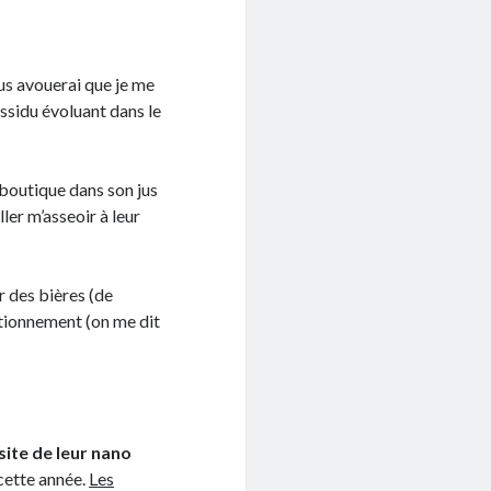
vous avouerai que je me
assidu évoluant dans le
 boutique dans son jus
ler m’asseoir à leur
 des bières (de
itionnement (on me dit
ssite de leur nano
 cette année.
Les