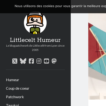
Nous utilisons des cookies pour vous garantir la meilleure exp
Littlecelt Humeur
Le blog patchwork de Littlecelt from Lyon since
2005
twitter
bluesky
facebook
instagram
youtube
mastodon
Humeur
Coup de coeur
Patchwork
Tavukoi