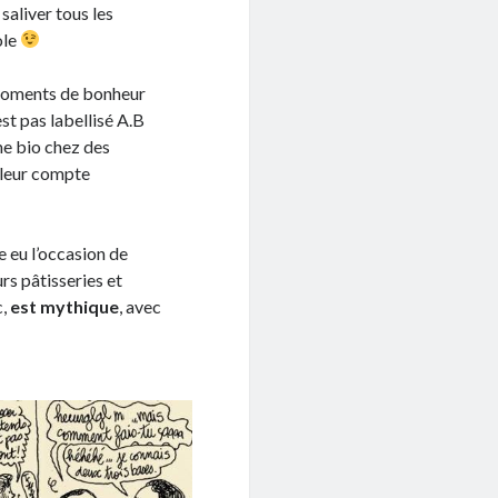
 saliver tous les
ole
 moments de bonheur
est pas labellisé A.B
e bio chez des
 leur compte
re eu l’occasion de
urs pâtisseries et
c,
est mythique
, avec