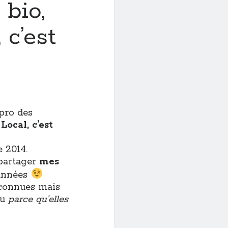
 bio,
 c’est
pro des
Local, c’est
 2014.
 partager
mes
 années
nconnues mais
au
parce qu’elles