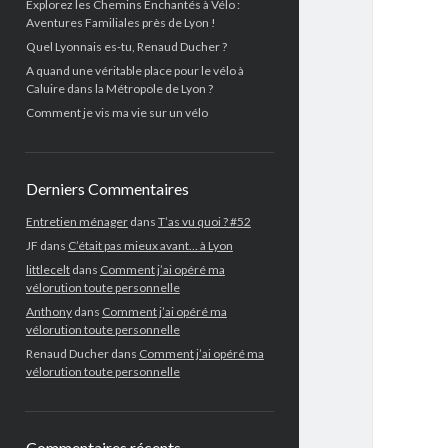
Explorez les Chemins Enchantés à Vélo :
Aventures Familiales près de Lyon !
Quel Lyonnais es-tu, Renaud Ducher ?
A quand une véritable place pour le vélo à
Caluire dans la Métropole de Lyon ?
Comment je vis ma vie sur un vélo
Derniers Commentaires
Entretien ménager
dans
T’as vu quoi ? #52
JF
dans
C’était pas mieux avant… à Lyon
littlecelt
dans
Comment j’ai opéré ma
vélorution toute personnelle
Anthony
dans
Comment j’ai opéré ma
vélorution toute personnelle
Renaud Ducher
dans
Comment j’ai opéré ma
vélorution toute personnelle
Commentaires récents