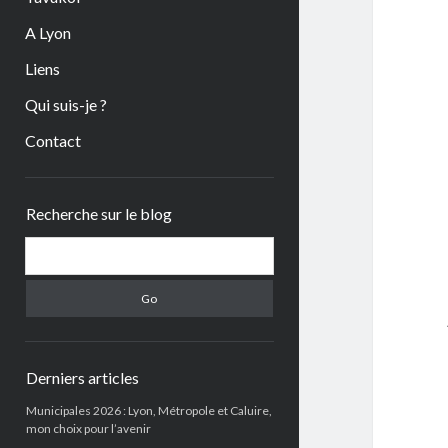
A Lyon
Liens
Qui suis-je ?
Contact
Sidebar
Recherche sur le blog
Search
Derniers articles
Municipales 2026 : Lyon, Métropole et Caluire,
mon choix pour l’avenir