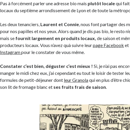
Pas à forcément parler une adresse bio mais
plutôt locale
qui fait
locaux du septième arrondissement de Lyon et de toute la métrop
Les deux tenanciers,
Laurent et Connie
, nous font partager des
pour nos papilles et nos yeux. Alors quand je dis pas bio, le resto n’
mais se
fournit largement en produits locaux,
de saison et mêm
producteurs locaux. Vous n’avez quà suivre leur
page Facebook
et
Instagram
pour le constater de vous même.
Constater c’est bien, déguster c’est mieux !
Si, je n’ai pas enco
manger le midi chez eux, j’ai cependant eu tout le loisir de tester le
formules de petit-déjeuner dont
leur Granola
qui en plus d’être chi
son lit de fromage blanc et
ses fruits frais de saison
.