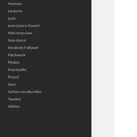
Humeur
Lectures
Lyon
Lyon à Livre Ouvert
Mini-monsieur
Non classé
Parole de Follower
Patchwork
Photos
Post inutile
Proust
Sons
Sorties cuculturelles
Tavukoi
Vidéos