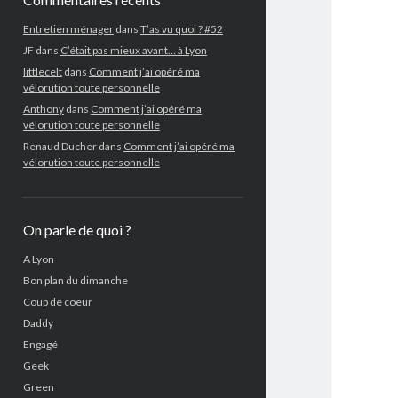
Entretien ménager
dans
T’as vu quoi ? #52
JF
dans
C’était pas mieux avant… à Lyon
littlecelt
dans
Comment j’ai opéré ma
vélorution toute personnelle
Anthony
dans
Comment j’ai opéré ma
vélorution toute personnelle
Renaud Ducher
dans
Comment j’ai opéré ma
vélorution toute personnelle
On parle de quoi ?
A Lyon
Bon plan du dimanche
Coup de coeur
Daddy
Engagé
Geek
Green