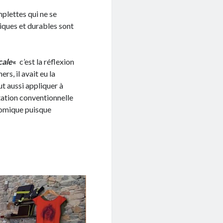
mplettes qui ne se
giques et durables sont
cale
«
c’est la réflexion
ers, il avait eu la
ut aussi appliquer à
tation conventionnelle
onomique puisque