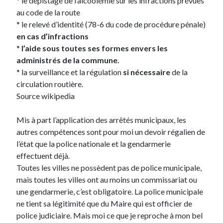
* le dépistage de l’alcoolémie sur les infractions prévues
Post inutile
au code de la route
Proust
* le relevé d’identité (78-6 du code de procédure pénale)
Sons
en cas d’infractions
Sorties cuculturelles
*
l’aide sous toutes ses formes envers les
Tavukoi
administrés de la commune.
Vidéos
* la surveillance et la régulation
si nécessaire
de la
circulation routière.
Source wikipedia
Mis à part l’application des arrêtés municipaux, les
autres compétences sont pour moi un devoir régalien de
l’état que la police nationale et la gendarmerie
effectuent déjà.
Toutes les villes ne possèdent pas de police municipale,
mais toutes les villes ont au moins un commissariat ou
une gendarmerie, c’est obligatoire. La police municipale
ne tient sa légitimité que du Maire qui est officier de
police judiciaire. Mais moi ce que je reproche à mon bel