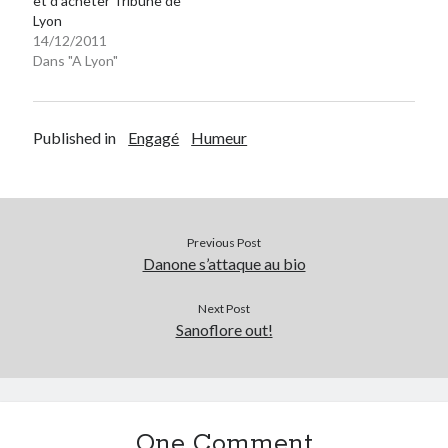
et d’acheter Tribune de
Lyon
14/12/2011
Dans "A Lyon"
Published in
Engagé
Humeur
Previous Post
Danone s’attaque au bio
Next Post
Sanoflore out!
One Comment