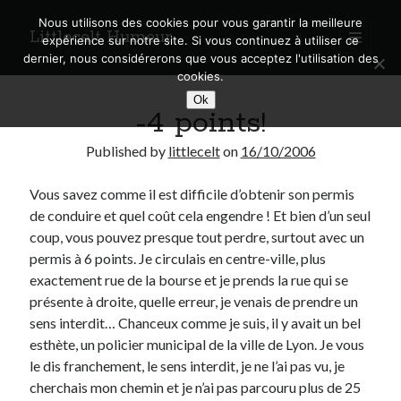
Nous utilisons des cookies pour vous garantir la meilleure
Littlecelt Humeur
open
expérience sur notre site. Si vous continuez à utiliser ce
primary
Sidebar
dernier, nous considérerons que vous acceptez l'utilisation des
menu
cookies.
Recherche sur le blog
Ok
-4 points!
Search
Published by
littlecelt
on
16/10/2006
Vous savez comme il est difficile d’obtenir son permis
de conduire et quel coût cela engendre ! Et bien d’un seul
Derniers articles
coup, vous pouvez presque tout perdre, surtout avec un
permis à 6 points. Je circulais en centre-ville, plus
Municipales 2026 : Lyon, Métropole et Caluire, mon choix pour l’avenir
exactement rue de la bourse et je prends la rue qui se
Explorez les Chemins Enchantés à Vélo : Aventures Familiales près de
présente à droite, quelle erreur, je venais de prendre un
Lyon !
sens interdit… Chanceux comme je suis, il y avait un bel
Quel Lyonnais es-tu, Renaud Ducher ?
esthète, un policier municipal de la ville de Lyon. Je vous
A quand une véritable place pour le vélo à Caluire dans la Métropole de
Lyon ?
le dis franchement, le sens interdit, je ne l’ai pas vu, je
Comment je vis ma vie sur un vélo
cherchais mon chemin et je n’ai pas parcouru plus de 25