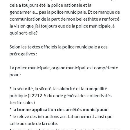
cela a toujours été la police nationale et la
gendarmerie… pas la police municipale. Et ce manque de
On parle de quoi ?
communication de la part de mon bel esthète a renforcé
A Lyon
la vision que j’ai toujours eue de la police municipale, à
Bon plan du dimanche
quoi sert-elle?
Coup de coeur
Daddy
Selon les textes officiels la police municipale a ces
Engagé
prérogatives :
Geek
Green
La police municipale, organe municipal, est compétente
Humeur
pour :
Lectures
Lyon
* la sécurité, la sûreté, la salubrité et la tranquillité
Lyon à Livre Ouvert
publique (L2212-5 du code général des collectivités
Mini-monsieur
territoriales)
Non classé
*
la bonne application des arrêtés municipaux
.
Parole de Follower
* le relevé des infractions au stationnement ainsi que
Patchwork
celle au code de la route.
Photos