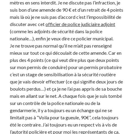
mètres en sens interdit. Je ne discute pas l’infraction, je
suis bon d’une amende de 90 € et d’un retrait de 4 points
Derniers Commentaires
mais là où je ne suis pas d’accord c’est l’impossibilité de
discuter avec cet
officier de police judiciaire adjoint
Entretien ménager
dans
T’as vu quoi ? #52
(comme les adjoints de sécurité dans la police
JF
dans
C’était pas mieux avant… à Lyon
nationale…), enfin je veux dire ce policier municipal.
littlecelt
dans
Comment j’ai opéré ma vélorution toute personnelle
Je ne trouve pas normal qu’il ne m’ait pas renseigné
Anthony
dans
Comment j’ai opéré ma vélorution toute personnelle
mieux sur tout ce qui découlait de cette amende. Car en
Renaud Ducher
dans
Comment j’ai opéré ma vélorution toute
plus des 4 points (ce qui veut dire plus que deux points
personnelle
sur mon permis de conduire) pour un permis probatoire
c’est un stage de sensibilisation à la sécurité routière
que je vais devoir effectuer (ce qui signifie deux jours de
Commentaires récents
boulots perdus…) et ça je ne l’ai pas appris de sa bouche
Entretien ménager
dans
T’as vu quoi ? #52
mais en allant sur le net. A chaque fois que je suis tombé
JF
dans
C’était pas mieux avant… à Lyon
sur un contrôle de la police nationale ou de la
littlecelt
dans
Comment j’ai opéré ma vélorution toute personnelle
gendarmerie, il y a toujours eu un échange qui ne se
Anthony
dans
Comment j’ai opéré ma vélorution toute personnelle
limitait pas à “Voila pour ta gueule, 90€”, cela toujours
Renaud Ducher
dans
Comment j’ai opéré ma vélorution toute
été le contraire. J’ai toujours eu un respect vis à vis de
personnelle
l’autorité policière et pour moi les représentants de ça,