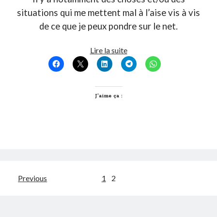
Post inutile
situations qui me mettent mal à l’aise vis à vis
Proust
de ce que je peux pondre sur le net.
Sons
Sorties cuculturelles
Le
Lire la suite
Tavukoi
Complexe
Vidéos
du
Blogueur
J’aime ça :
Pagination
Previous
1
2
des
publications