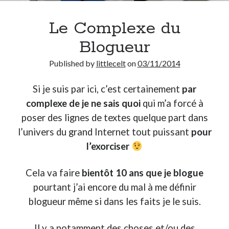
Le Complexe du
On parle de quoi ?
Blogueur
A Lyon
Bon plan du dimanche
Published by
littlecelt
on
03/11/2014
Coup de coeur
Daddy
Si je suis par ici, c’est certainement
par
Engagé
complexe
de je ne sais quoi
qui m’a forcé à
Geek
poser des lignes de textes quelque part dans
Green
Humeur
l’univers du grand Internet tout puissant
pour
Lectures
l’exorciser
Lyon
Lyon à Livre Ouvert
Cela va faire
bientôt 10 ans que je blogue
Mini-monsieur
pourtant j’ai encore du mal à me définir
Non classé
blogueur même si dans les faits je le suis.
Parole de Follower
Patchwork
Il y a notamment des choses et/ou des
Photos