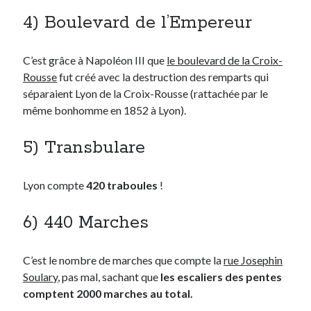
Post inutile
4) Boulevard de l’Empereur
Proust
Sons
C’est grâce à Napoléon III que
le boulevard de la Croix-
Sorties cuculturelles
Rousse
fut créé avec la destruction des remparts qui
Tavukoi
séparaient Lyon de la Croix-Rousse (rattachée par le
Vidéos
même bonhomme en 1852 à Lyon).
5) Transbulare
Lyon compte
420 traboules
!
6) 440 Marches
C’est le nombre de marches que compte la
rue Josephin
Soulary
, pas mal, sachant que
les escaliers des pentes
comptent 2000 marches au total.