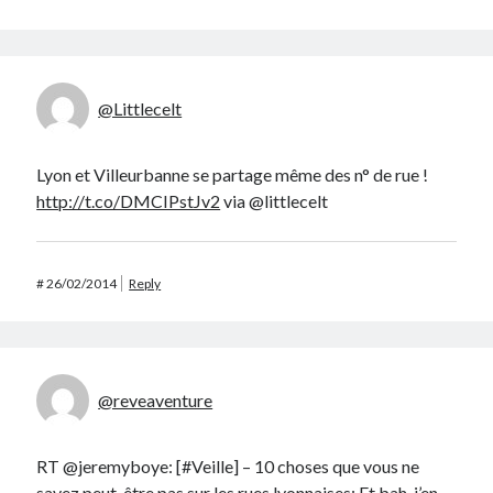
@Littlecelt
Lyon et Villeurbanne se partage même des n° de rue !
http://t.co/DMCIPstJv2
via @littlecelt
#
26/02/2014
Reply
@reveaventure
RT @jeremyboye: [#Veille] – 10 choses que vous ne
savez peut-être pas sur les rues lyonnaises: Et bah, j’en