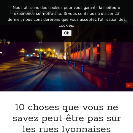
Nous utilisons des cookies pour vous garantir la meilleure
Littlecelt Humeur
open
expérience sur notre site. Si vous continuez à utiliser ce
primary
Sidebar
dernier, nous considérerons que vous acceptez l'utilisation des
menu
cookies.
Recherche sur le blog
Ok
Search
Derniers articles
Municipales 2026 : Lyon, Métropole et Caluire, mon choix pour l’avenir
Explorez les Chemins Enchantés à Vélo : Aventures Familiales près de
Lyon !
10 choses que vous ne
Quel Lyonnais es-tu, Renaud Ducher ?
A quand une véritable place pour le vélo à Caluire dans la Métropole de
savez peut-être pas sur
Lyon ?
les rues lyonnaises
Comment je vis ma vie sur un vélo