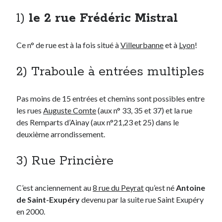
1)
le 2 rue Frédéric Mistral
On parle de quoi ?
A Lyon
Ce n° de rue est à la fois situé à
Villeurbanne
et à
Lyon
!
Bon plan du dimanche
Coup de coeur
2) Traboule à entrées multiples
Daddy
Engagé
Pas moins de 15 entrées et chemins sont possibles entre
Geek
les rues
Auguste Comte
(aux n° 33, 35 et 37) et la rue
Green
des Remparts d’Ainay (aux n°21,23 et 25) dans le
Humeur
deuxième arrondissement.
Lectures
Lyon
3) Rue Princière
Lyon à Livre Ouvert
Mini-monsieur
Non classé
C’est anciennement au
8 rue du Peyrat
qu’est né
Antoine
Parole de Follower
de Saint-Exupéry
devenu par la suite rue Saint Exupéry
Patchwork
en 2000.
Photos