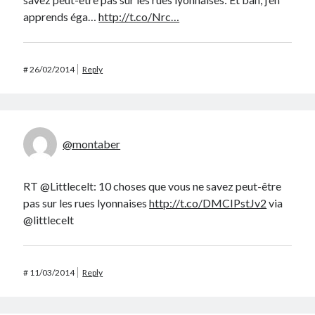
apprends éga…
http://t.co/Nrc…
#
26/02/2014
Reply
@montaber
RT @Littlecelt: 10 choses que vous ne savez peut-être
pas sur les rues lyonnaises
http://t.co/DMCIPstJv2
via
@littlecelt
#
11/03/2014
Reply