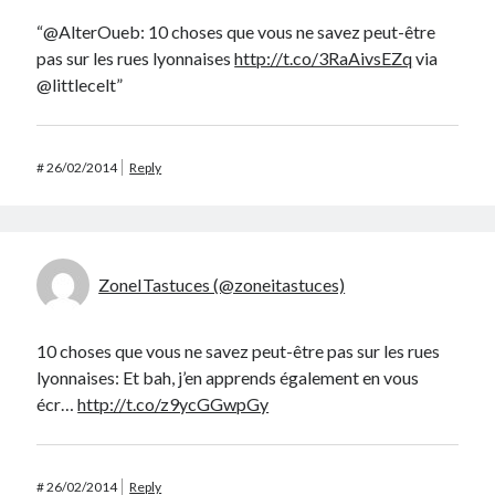
“@AlterOueb: 10 choses que vous ne savez peut-être
pas sur les rues lyonnaises
http://t.co/3RaAivsEZq
via
@littlecelt”
#
26/02/2014
Reply
ZoneITastuces (@zoneitastuces)
10 choses que vous ne savez peut-être pas sur les rues
lyonnaises: Et bah, j’en apprends également en vous
écr…
http://t.co/z9ycGGwpGy
#
26/02/2014
Reply