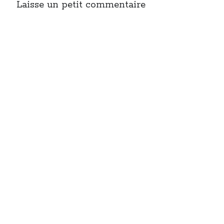
Laisse un petit commentaire
On parle de quoi ?
A Lyon
Bon plan du dimanche
Coup de coeur
Daddy
Engagé
Geek
Green
Humeur
Lectures
Lyon
Lyon à Livre Ouvert
Mini-monsieur
Non classé
Parole de Follower
Patchwork
Photos