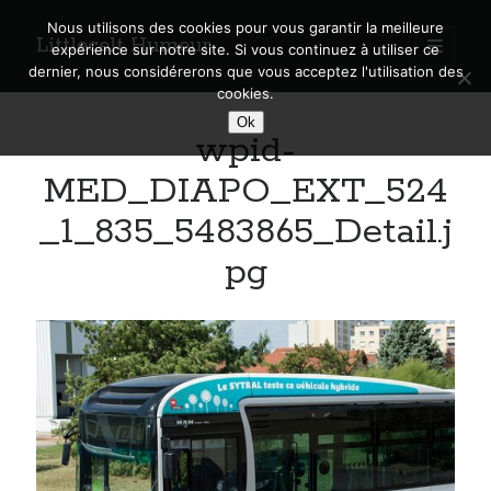
Nous utilisons des cookies pour vous garantir la meilleure
Littlecelt Humeur
open
expérience sur notre site. Si vous continuez à utiliser ce
primary
Sidebar
dernier, nous considérerons que vous acceptez l'utilisation des
menu
cookies.
Recherche sur le blog
Ok
wpid-
Search
MED_DIAPO_EXT_524
_1_835_5483865_Detail.j
pg
Derniers articles
Municipales 2026 : Lyon, Métropole et Caluire, mon choix pour l’avenir
Explorez les Chemins Enchantés à Vélo : Aventures Familiales près de
Lyon !
Quel Lyonnais es-tu, Renaud Ducher ?
A quand une véritable place pour le vélo à Caluire dans la Métropole de
Lyon ?
Comment je vis ma vie sur un vélo