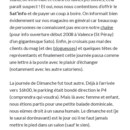
paraît suspect ! Et oui, nous nous contentions d’offrir le
Sat’info
et de payer un coup à boire. On informait bien
Derniers Commentaires
évidemment sur nos magasins en général car beaucoup
Entretien ménager
dans
T’as vu quoi ? #52
de personnes ne connaissent pas encore notre
chaîne
JF
dans
C’était pas mieux avant… à Lyon
(pour info ouverture début 2008 à Valence (St Péray)
littlecelt
dans
Comment j’ai opéré ma vélorution toute personnelle
d’un gigantesque Sato). Enfin, je croisais pas mal des
Anthony
dans
Comment j’ai opéré ma vélorution toute personnelle
clients du mag (et des
blogueuses
) et quelques têtes de
Renaud Ducher
dans
Comment j’ai opéré ma vélorution toute
représentants et finalement cette journée passa comme
personnelle
une lettre à la poste avec le plaisir d’échanger
(notamment avec les autre satoriens).
Commentaires récents
La journée de Dimanche fut tout autre. Déjà à l’arrivée
vers 16h00, le parking était bondé direction le P4
Entretien ménager
dans
T’as vu quoi ? #52
(comprendra qui voudra). Mais là avec femme et enfant,
JF
dans
C’était pas mieux avant… à Lyon
nous étions partis pour une petite balade dominicale,
littlecelt
dans
Comment j’ai opéré ma vélorution toute personnelle
nous eûmes droit à un sauna humain. Le dimanche est (je
Anthony
dans
Comment j’ai opéré ma vélorution toute personnelle
le saurai dorénavant) est le jour où il ne faut jamais
Renaud Ducher
dans
Comment j’ai opéré ma vélorution toute
personnelle
mettre le pied dans un salon (sauf le sien).