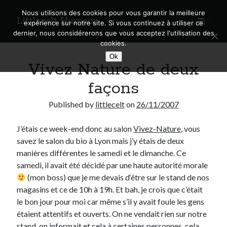
Nous utilisons des cookies pour vous garantir la meilleure
Littlecelt Humeur
open
expérience sur notre site. Si vous continuez à utiliser ce
primary
Sidebar
dernier, nous considérerons que vous acceptez l'utilisation des
menu
cookies.
Recherche sur le blog
Ok
Vivez Nature de deux
Search
façons
Published by
littlecelt
on
26/11/2007
J’étais ce week-end donc au salon
Vivez-Nature
, vous
Derniers articles
savez le salon du bio à Lyon mais j’y étais de deux
Municipales 2026 : Lyon, Métropole et Caluire, mon choix pour l’avenir
manières différentes le samedi et le dimanche. Ce
Explorez les Chemins Enchantés à Vélo : Aventures Familiales près de
samedi, il avait été décidé par une haute autorité morale
Lyon !
(mon boss) que je me devais d‘être sur le stand de nos
Quel Lyonnais es-tu, Renaud Ducher ?
magasins et ce de 10h à 19h. Et bah, je crois que c’était
A quand une véritable place pour le vélo à Caluire dans la Métropole de
le bon jour pour moi car même s’il y avait foule les gens
Lyon ?
étaient attentifs et ouverts. On ne vendait rien sur notre
Comment je vis ma vie sur un vélo
stand, on informait et cela à certaines personnes, cela