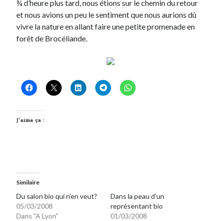
¾ d’heure plus tard, nous étions sur le chemin du retour
et nous avions un peu le sentiment que nous aurions dû
On parle de quoi ?
vivre la nature en allant faire une petite promenade en
forêt de Brocéliande.
A Lyon
Bon plan du dimanche
Coup de coeur
Daddy
Engagé
Geek
Green
J’aime ça :
Humeur
Lectures
Lyon
Lyon à Livre Ouvert
Mini-monsieur
Similaire
Non classé
Du salon bio qui n’en veut?
Dans la peau d’un
Parole de Follower
05/03/2008
représentant bio
Patchwork
Dans "A Lyon"
01/03/2008
Photos