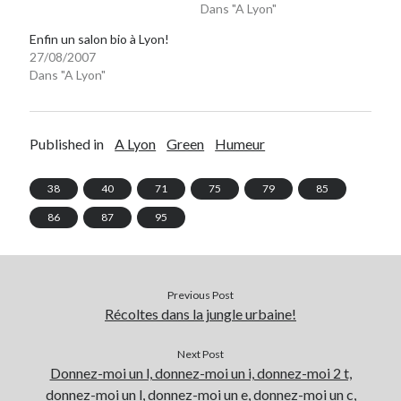
Dans "A Lyon"
Post inutile
Enfin un salon bio à Lyon!
Proust
27/08/2007
Sons
Dans "A Lyon"
Sorties cuculturelles
Tavukoi
Vidéos
Published in
A Lyon
Green
Humeur
38
40
71
75
79
85
86
87
95
Previous Post
Récoltes dans la jungle urbaine!
Next Post
Donnez-moi un l, donnez-moi un i, donnez-moi 2 t,
donnez-moi un l, donnez-moi un e, donnez-moi un c,