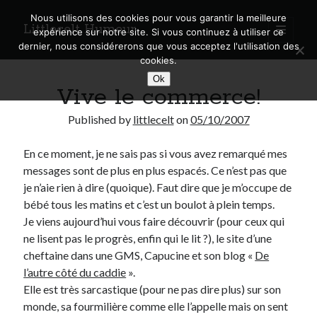
Nous utilisons des cookies pour vous garantir la meilleure
Littlecelt Humeur
open
expérience sur notre site. Si vous continuez à utiliser ce
primary
Sidebar
dernier, nous considérerons que vous acceptez l'utilisation des
menu
cookies.
Recherche sur le blog
Ok
Vive le commerce!
Search
Published by
littlecelt
on
05/10/2007
En ce moment, je ne sais pas si vous avez remarqué mes
messages sont de plus en plus espacés. Ce n’est pas que
Derniers articles
je n’aie rien à dire (quoique). Faut dire que je m’occupe de
bébé tous les matins et c’est un boulot à plein temps.
Municipales 2026 : Lyon, Métropole et Caluire, mon choix pour l’avenir
Je viens aujourd’hui vous faire découvrir (pour ceux qui
Explorez les Chemins Enchantés à Vélo : Aventures Familiales près de
ne lisent pas le progrès, enfin qui le lit ?), le site d’une
Lyon !
cheftaine dans une GMS, Capucine et son blog «
De
Quel Lyonnais es-tu, Renaud Ducher ?
l’autre côté du caddie
».
A quand une véritable place pour le vélo à Caluire dans la Métropole de
Lyon ?
Elle est très sarcastique (pour ne pas dire plus) sur son
Comment je vis ma vie sur un vélo
monde, sa fourmilière comme elle l’appelle mais on sent