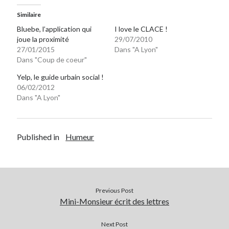
Post inutile
Similaire
Proust
Bluebe, l’application qui
I love le CLACE !
Sons
joue la proximité
29/07/2010
Sorties cuculturelles
27/01/2015
Dans "A Lyon"
Dans "Coup de coeur"
Tavukoi
Vidéos
Yelp, le guide urbain social !
06/02/2012
Dans "A Lyon"
Published in
Humeur
Previous Post
Mini-Monsieur écrit des lettres
Next Post