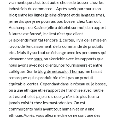
vraiment que c’est tout autre chose de bosser chez les
industriels du commerce… Après avoir parcouru son
Derniers Commentaires
blog entre les lignes (pleins d’argot et de langage sms),
je me dis que je ne pourrais pas bosser chez Carrouf,
Entretien ménager
dans
T’as vu quoi ? #52
Auchamps ou Kasino (elle a déteint sur moi). Le rapport
JF
dans
C’était pas mieux avant… à Lyon
à l’autre est faussé, le client n’est que client.
littlecelt
dans
Comment j’ai opéré ma vélorution toute personnelle
Si je prends mon taf (encore !), certes, il y a de la mise en
Anthony
dans
Comment j’ai opéré ma vélorution toute personnelle
rayon, de l’encaissement, de la commande de produits
Renaud Ducher
dans
Comment j’ai opéré ma vélorution toute
etc.. Mais il y surtout un échange avec les personnes qui
personnelle
viennent chez
nous
, on s’enrichit avec les rapports que
nous avons avec nos clients, nos fournisseurs et entre
collègues. Sur le
blog de netecolo
,
Thomas
me faisait
Commentaires récents
remarquer qu’un produit bio n’est pas un produit
Entretien ménager
dans
T’as vu quoi ? #52
équitable, certes. Cependant dans
le réseau
où je bosse,
JF
dans
C’était pas mieux avant… à Lyon
on a une éthique et le rapport de franchise avec l’autre
littlecelt
dans
Comment j’ai opéré ma vélorution toute personnelle
est essentiel et ça je crois que ça n’existe plus (ou n’a
Anthony
dans
Comment j’ai opéré ma vélorution toute personnelle
jamais existé) chez les mastodontes. On est
Renaud Ducher
dans
Comment j’ai opéré ma vélorution toute
commerçants mais avant tout humain et on a une
personnelle
éthique. Après, vous allez me dire ce ne sont que des