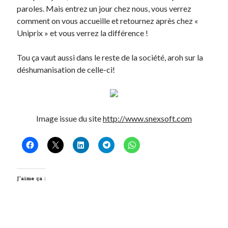
paroles. Mais entrez un jour chez nous, vous verrez
comment on vous accueille et retournez après chez «
On parle de quoi ?
Uniprix » et vous verrez la différence !
A Lyon
Bon plan du dimanche
Tou ça vaut aussi dans le reste de la société, aroh sur la
Coup de coeur
déshumanisation de celle-ci!
Daddy
Engagé
Geek
Green
Image issue du site
http://www.snexsoft.com
Humeur
Lectures
Lyon
Lyon à Livre Ouvert
Mini-monsieur
J’aime ça :
Non classé
Parole de Follower
Patchwork
Photos