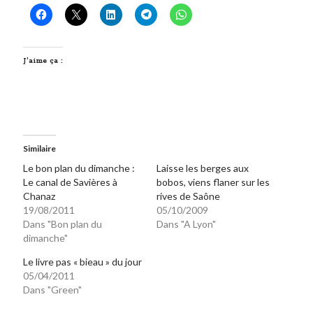
On parle de quoi ?
A Lyon
J’aime ça :
Bon plan du dimanche
Coup de coeur
Daddy
Engagé
Geek
Similaire
Green
Le bon plan du dimanche :
Laisse les berges aux
Humeur
Le canal de Savières à
bobos, viens flaner sur les
Lectures
Chanaz
rives de Saône
19/08/2011
05/10/2009
Lyon
Dans "Bon plan du
Dans "A Lyon"
Lyon à Livre Ouvert
dimanche"
Mini-monsieur
Non classé
Le livre pas « bieau » du jour
05/04/2011
Parole de Follower
Dans "Green"
Patchwork
Photos