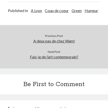
Post inutile
Published in
A Lyon
Coup de coeur
Green
Humeur
Proust
Sons
Sorties cuculturelles
Tavukoi
Vidéos
Previous Post
A deux pas de chez Wam!
Next Post
Fais-je de l’art contemporain?
Be First to Comment