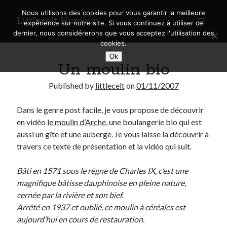
Nous utilisons des cookies pour vous garantir la meilleure
Littlecelt Humeur
open
expérience sur notre site. Si vous continuez à utiliser ce
primary
Sidebar
dernier, nous considérerons que vous acceptez l'utilisation des
menu
cookies.
Recherche sur le blog
Ok
Un moulin bio
Search
Published by
littlecelt
on
01/11/2007
Dans le genre post facile, je vous propose de découvrir
en vidéo
le moulin d’Arche
, une boulangerie bio qui est
Derniers articles
aussi un gîte et une auberge. Je vous laisse la découvrir à
travers ce texte de présentation et la vidéo qui suit.
Municipales 2026 : Lyon, Métropole et Caluire, mon choix pour l’avenir
Explorez les Chemins Enchantés à Vélo : Aventures Familiales près de
Bâti en 1571 sous le règne de Charles IX, c’est une
Lyon !
magnifique bâtisse dauphinoise en pleine nature,
Quel Lyonnais es-tu, Renaud Ducher ?
cernée par la rivière et son bief.
A quand une véritable place pour le vélo à Caluire dans la Métropole de
Lyon ?
Arrêté en 1937 et oublié, ce moulin à céréales est
Comment je vis ma vie sur un vélo
aujourd’hui en cours de restauration.