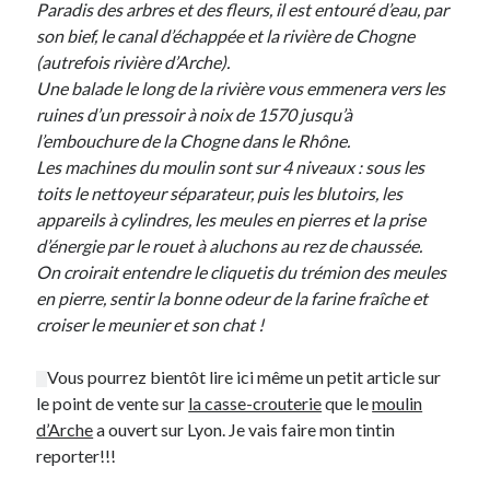
Paradis des arbres et des fleurs, il est entouré d’eau, par
son bief, le canal d’échappée et la rivière de Chogne
Derniers Commentaires
(autrefois rivière d’Arche).
Une balade le long de la rivière vous emmenera vers les
Entretien ménager
dans
T’as vu quoi ? #52
ruines d’un pressoir à noix de 1570 jusqu’à
JF
dans
C’était pas mieux avant… à Lyon
l’embouchure de la Chogne dans le Rhône.
littlecelt
dans
Comment j’ai opéré ma vélorution toute personnelle
Les machines du moulin sont sur 4 niveaux : sous les
Anthony
dans
Comment j’ai opéré ma vélorution toute personnelle
toits le nettoyeur séparateur, puis les blutoirs, les
Renaud Ducher
dans
Comment j’ai opéré ma vélorution toute
appareils à cylindres, les meules en pierres et la prise
personnelle
d’énergie par le rouet à aluchons au rez de chaussée.
On croirait entendre le cliquetis du trémion des meules
en pierre, sentir la bonne odeur de la farine fraîche et
Commentaires récents
croiser le meunier et son chat !
Entretien ménager
dans
T’as vu quoi ? #52
JF
dans
C’était pas mieux avant… à Lyon
Vous pourrez bientôt lire ici même un petit article sur
littlecelt
dans
Comment j’ai opéré ma vélorution toute personnelle
le point de vente sur
la casse-crouterie
que le
moulin
Anthony
dans
Comment j’ai opéré ma vélorution toute personnelle
d’Arche
a ouvert sur Lyon. Je vais faire mon tintin
Renaud Ducher
dans
Comment j’ai opéré ma vélorution toute
reporter!!!
personnelle