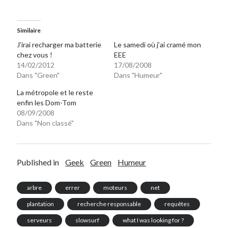
Similaire
J’irai recharger ma batterie
Le samedi où j’ai cramé mon
chez vous !
EEE
14/02/2012
17/08/2008
Dans "Green"
Dans "Humeur"
La métropole et le reste
enfin les Dom-Tom
08/09/2008
Dans "Non classé"
Published in
Geek
Green
Humeur
arbre
errer
moteurs
net
plantation
recherche responsable
requêtes
serveurs
slowsurf
what I was looking for ?