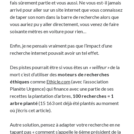
fais sûrement partie et vous aussi. Ne vous est-il jamais
arrivé pour aller sur un site internet que vous connaissez
Derniers Commentaires
de taper son nom dans la barre de recherche alors que
vous auriez pu y aller directement, vous venez de faire
Entretien ménager
dans
T’as vu quoi ? #52
soixante mètres en voiture pour rien…
JF
dans
C’était pas mieux avant… à Lyon
littlecelt
dans
Comment j’ai opéré ma vélorution toute personnelle
Enfin, je ne pensais vraiment pas que l’impact d’une
Anthony
dans
Comment j’ai opéré ma vélorution toute personnelle
recherche internet pouvait avoir un tel effet.
Renaud Ducher
dans
Comment j’ai opéré ma vélorution toute
personnelle
Des pistes pourrait être si vous êtes un
« wilfeur »
de la
mort c’est d’utiliser des
moteurs de recherches
éthiques
comme
Ethicle.com
(avec l’association
Commentaires récents
Planète Urgence) qui finance avec une partie de ses
Entretien ménager
dans
T’as vu quoi ? #52
recettes la plantation d’arbres,
100 recherches = 1
JF
dans
C’était pas mieux avant… à Lyon
arbre planté
(15 163 ont déjà été plantés au moment
littlecelt
dans
Comment j’ai opéré ma vélorution toute personnelle
où j’écris cet article).
Anthony
dans
Comment j’ai opéré ma vélorution toute personnelle
Renaud Ducher
dans
Comment j’ai opéré ma vélorution toute
Autre solution, pensez à adapter votre recherche en ne
personnelle
tapant pas « comment s’appelle le 6ème président de la