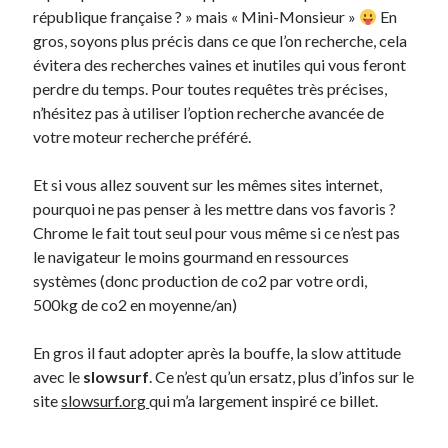
république française ? » mais « Mini-Monsieur »
En
gros, soyons plus précis dans ce que l’on recherche, cela
On parle de quoi ?
évitera des recherches vaines et inutiles qui vous feront
A Lyon
perdre du temps. Pour toutes requêtes très précises,
Bon plan du dimanche
n’hésitez pas à utiliser l’option recherche avancée de
Coup de coeur
votre moteur recherche préféré.
Daddy
Engagé
Et si vous allez souvent sur les mêmes sites internet,
Geek
pourquoi ne pas penser à les mettre dans vos favoris ?
Green
Chrome le fait tout seul pour vous même si ce n’est pas
Humeur
le navigateur le moins gourmand en ressources
Lectures
systèmes (donc production de co2 par votre ordi,
Lyon
500kg de co2 en moyenne/an)
Lyon à Livre Ouvert
Mini-monsieur
En gros il faut adopter après la bouffe, la slow attitude
Non classé
avec le
slowsurf
. Ce n’est qu’un ersatz, plus d’infos sur le
Parole de Follower
site
slowsurf.org
qui m’a largement inspiré ce billet.
Patchwork
Photos