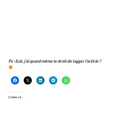
Post inutile
Proust
Sons
Sorties cuculturelles
Tavukoi
Vidéos
Ps : Euh, j’ai quand même le droit de tagger l’article ?
J’aime ça :