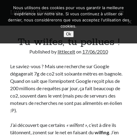
Nous utilisons des cookies pour vous garantir la meilleure
Littlecelt Humeur
open
expérience sur notre site. Si vous continuez à utiliser ce
primary
Sidebar
dernier, nous considérerons que vous acceptez l'utilisation des
menu
cookies.
Recherche sur le blog
Ok
Tu wilfes, tu pollues !
Search
Published by
littlecelt
on
17/06/2010
Le saviez-vous ? Mais une recherche sur Google
dégagerait 7g de co2 soit soixante mètres en bagnole.
Derniers articles
Quand on sait que l’omnipotent Google reçoit plus de
200 millions de requêtes par jour, ça fait beaucoup de
Municipales 2026 : Lyon, Métropole et Caluire, mon choix pour l’avenir
co2, souvent dans le vent (mais peu de serveurs des
Explorez les Chemins Enchantés à Vélo : Aventures Familiales près de
moteurs de recherches ne sont pas alimentés en éolien
Lyon !
:P).
Quel Lyonnais es-tu, Renaud Ducher ?
A quand une véritable place pour le vélo à Caluire dans la Métropole de
Lyon ?
J’ai découvert que certains
« wilfent »
, c’est à dire ils
Comment je vis ma vie sur un vélo
tâtonnent, zonent sur le net en faisant du
wilfing
. J’en