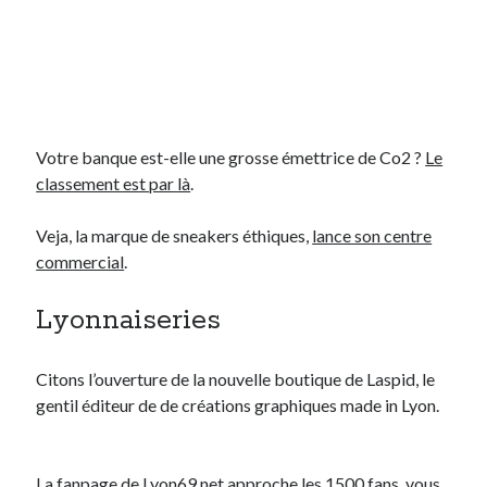
Post inutile
Proust
Sons
Sorties cuculturelles
Tavukoi
Vidéos
Votre banque est-elle une grosse émettrice de Co2 ?
Le
classement est par là
.
Veja, la marque de sneakers éthiques,
lance son centre
commercial
.
Lyonnaiseries
Citons l’ouverture de la nouvelle boutique de Laspid, le
gentil éditeur de de créations graphiques made in Lyon.
La fanpage de Lyon69.net
approche les 1500 fans, vous