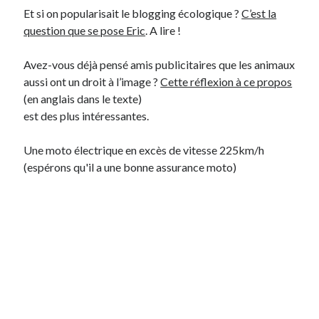
Et si on popularisait le blogging écologique ?
C’est la
question que se pose Eric
. A lire !
On parle de quoi ?
A Lyon
Avez-vous déjà pensé amis publicitaires que les animaux
Bon plan du dimanche
aussi ont un droit à l’image ?
Cette réflexion à ce propos
Coup de coeur
(en anglais dans le texte)
Daddy
est des plus intéressantes.
Engagé
Geek
Une moto électrique en excès de vitesse 225km/h
Green
(espérons qu'il a une bonne assurance moto)
Humeur
Lectures
Lyon
Lyon à Livre Ouvert
Mini-monsieur
Non classé
Parole de Follower
Patchwork
Photos