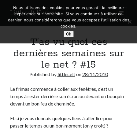
Nous utilisons des cookies pour vous garantir la meilleure
Littlecelt Humeur
open
expérience sur notre site. Si vous continuez à utiliser ce
primary
Sidebar
dernier, nous considérerons que vous acceptez l'utilisation des
menu
cookies.
Recherche sur le blog
Ok
T’as vu quoi ces
Search
dernières semaines sur
le net ? #15
Published by
littlecelt
on
28/11/2010
Derniers articles
Le frimas commence à coller aux fenêtres, c’est un
Municipales 2026 : Lyon, Métropole et Caluire, mon choix pour l’avenir
temps à rester derrière son écran ou devant un bouquin
Explorez les Chemins Enchantés à Vélo : Aventures Familiales près de
Lyon !
devant un bon feu de cheminée.
Quel Lyonnais es-tu, Renaud Ducher ?
A quand une véritable place pour le vélo à Caluire dans la Métropole de
Et si je vous donnais quelques liens à aller lire pour
Lyon ?
passer le temps ou un bon moment (on y croit) ?
Comment je vis ma vie sur un vélo