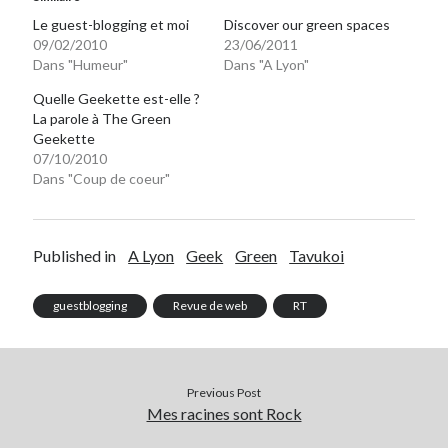
Le guest-blogging et moi
Discover our green spaces
09/02/2010
23/06/2011
Dans "Humeur"
Dans "A Lyon"
Quelle Geekette est-elle ?
La parole à The Green
Geekette
07/10/2010
Dans "Coup de coeur"
Published in
A Lyon
Geek
Green
Tavukoi
guestblogging
Revue de web
RT
Previous Post
Mes racines sont Rock