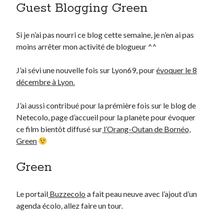
Guest Blogging Green
Derniers Commentaires
Si je n’ai pas nourri ce blog cette semaine, je n’en ai pas
Entretien ménager
dans
T’as vu quoi ? #52
moins arrêter mon activité de blogueur ^^
JF
dans
C’était pas mieux avant… à Lyon
littlecelt
dans
Comment j’ai opéré ma vélorution toute personnelle
J’ai sévi une nouvelle fois sur Lyon69, pour
évoquer le 8
Anthony
dans
Comment j’ai opéré ma vélorution toute personnelle
décembre à Lyon.
Renaud Ducher
dans
Comment j’ai opéré ma vélorution toute
personnelle
J’ai aussi contribué pour la prémière fois sur le blog de
Netecolo, page d’accueil pour la planète pour évoquer
ce film bientôt diffusé sur
l’Orang-Outan de Bornéo,
Commentaires récents
Green
Entretien ménager
dans
T’as vu quoi ? #52
Green
JF
dans
C’était pas mieux avant… à Lyon
littlecelt
dans
Comment j’ai opéré ma vélorution toute personnelle
Anthony
dans
Comment j’ai opéré ma vélorution toute personnelle
Le portail
Buzzecolo
a fait peau neuve avec l’ajout d’un
Renaud Ducher
dans
Comment j’ai opéré ma vélorution toute
agenda écolo, allez faire un tour.
personnelle