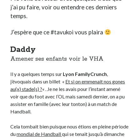
j’ai pu faire, voir ou entendre ces derniers
temps.
Derniers Commentaires
Entretien ménager
dans
T’as vu quoi ? #52
J’espère que ce #tavukoi vous plaira
JF
dans
C’était pas mieux avant… à Lyon
littlecelt
dans
Comment j’ai opéré ma vélorution toute personnelle
Daddy
Anthony
dans
Comment j’ai opéré ma vélorution toute personnelle
Renaud Ducher
dans
Comment j’ai opéré ma vélorution toute
Amener ses enfants voir le VHA
personnelle
Il y a quelques temps sur
Lyon FamilyCrunch
,
j’évoquais dans un billet «
Et si on emmenait nos gones
Commentaires récents
au(x) stade(s) ?
« . Je ne les avais pour l’instant amené
voir que du foot avec l’OL mais samedi dernier, on a pu
Entretien ménager
dans
T’as vu quoi ? #52
assister en famille (avec leur tonton) à un match de
JF
dans
C’était pas mieux avant… à Lyon
Handball.
littlecelt
dans
Comment j’ai opéré ma vélorution toute personnelle
Anthony
dans
Comment j’ai opéré ma vélorution toute personnelle
Cela tombait bien puisque nous étions en pleine période
Renaud Ducher
dans
Comment j’ai opéré ma vélorution toute
personnelle
du
mondial de Handball
qui se tenait jusqu’à dimanche