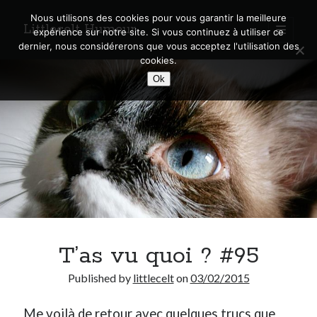
Nous utilisons des cookies pour vous garantir la meilleure
Littlecelt Humeur
open
expérience sur notre site. Si vous continuez à utiliser ce
primary
Sidebar
dernier, nous considérerons que vous acceptez l'utilisation des
menu
cookies.
Recherche sur le blog
Ok
Search
Derniers articles
Municipales 2026 : Lyon, Métropole et Caluire, mon choix pour l’avenir
Explorez les Chemins Enchantés à Vélo : Aventures Familiales près de
Lyon !
T’as vu quoi ? #95
Quel Lyonnais es-tu, Renaud Ducher ?
A quand une véritable place pour le vélo à Caluire dans la Métropole de
Published by
littlecelt
on
03/02/2015
Lyon ?
Comment je vis ma vie sur un vélo
Me voilà de retour avec quelques trucs que