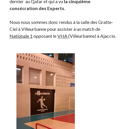
dernier au Qatar et qui a vu
la cinquième
consécration des Experts
.
On parle de quoi ?
Nous nous sommes donc rendus à la salle des Gratte-
A Lyon
Ciel à Villeurbanne pour assister à un match de
Bon plan du dimanche
Nationale 1
opposant le
VHA
(Villeurbanne) à Ajaccio.
Coup de coeur
Daddy
Engagé
Geek
Green
Humeur
Lectures
Lyon
Lyon à Livre Ouvert
Mini-monsieur
Non classé
Parole de Follower
Patchwork
Photos