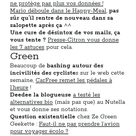
ne protège pas plus vos données !
Post inutile
Mario déboule dans le Happy-Meal
,
pas
Proust
sûr qu’il rentre de nouveau dans sa
Sons
salopette après ça
^^
Sorties cuculturelles
Une cure de désintox de vos mails, ça
Tavukoi
vous tente ?
Presse-Citron vous donne
Vidéos
les 7 astuces
pour cela.
Green
Beaucoup de
bashing autour des
incivilités des cycliste
s sur le web cette
semaine,
CarFree remet les pédales à
l’heure
!
Deedee la blogueuse
a testé les
alternatives bio
(mais pas que) au Nutella
et vous donne ses notations.
Question existentielle
chez Ze Green
Geekette :
Faut-il ne pas prendre l’avion
pour voyager écolo ?