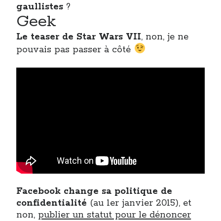
gaullistes
?
Geek
On parle de quoi ?
Le teaser de Star Wars VII
, non, je ne
A Lyon
pouvais pas passer à côté
Bon plan du dimanche
Coup de coeur
Daddy
Engagé
Geek
Green
Humeur
Lectures
Lyon
Lyon à Livre Ouvert
Mini-monsieur
Non classé
Facebook change sa politique de
Parole de Follower
confidentialité
(au 1er janvier 2015), et
Patchwork
non,
publier un statut pour le dénoncer
Photos