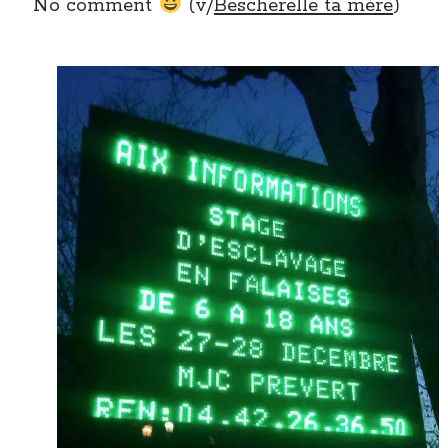
No comment
(v/
Bescherelle ta mère
)