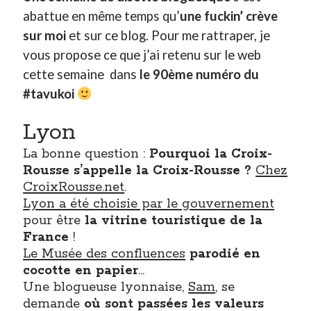
abattue en même temps qu’
une fuckin’ crève
sur moi
et sur ce blog. Pour me rattraper, je
Derniers Commentaires
vous propose ce que j’ai retenu sur le web
Entretien ménager
dans
T’as vu quoi ? #52
cette semaine dans
le 90ème numéro du
JF
dans
C’était pas mieux avant… à Lyon
#tavukoi
littlecelt
dans
Comment j’ai opéré ma vélorution toute personnelle
Anthony
dans
Comment j’ai opéré ma vélorution toute personnelle
Lyon
Renaud Ducher
dans
Comment j’ai opéré ma vélorution toute
personnelle
La bonne question :
Pourquoi la Croix-
Rousse s’appelle la Croix-Rousse ?
Chez
CroixRousse.net
.
Commentaires récents
Lyon a été choisie par le gouvernement
Entretien ménager
dans
T’as vu quoi ? #52
pour être
la vitrine touristique de la
JF
dans
C’était pas mieux avant… à Lyon
France
!
littlecelt
dans
Comment j’ai opéré ma vélorution toute personnelle
Le Musée des confluences
parodié en
Anthony
dans
Comment j’ai opéré ma vélorution toute personnelle
cocotte en papier
…
Renaud Ducher
dans
Comment j’ai opéré ma vélorution toute
Une blogueuse lyonnaise,
Sam
, se
personnelle
demande
où sont passées les valeurs