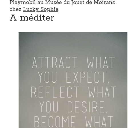
Playmobil au Musée du Jouet de Moirans
chez
Lucky Sophie
.
A méditer