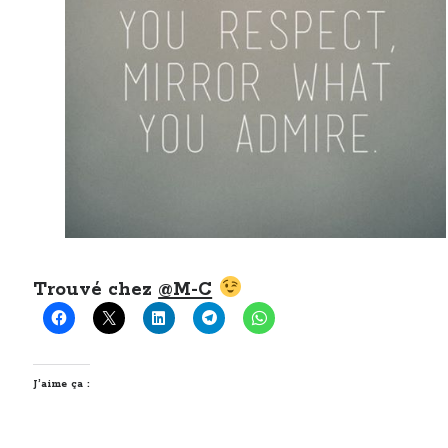
Trouvé chez
@M-C
J’aime ça :