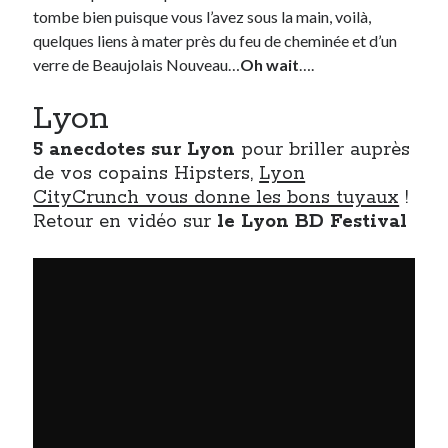
tombe bien puisque vous l’avez sous la main, voilà,
quelques liens à mater près du feu de cheminée et d’un
Derniers Commentaires
verre de Beaujolais Nouveau…
Oh wait
….
Entretien ménager
dans
T’as vu quoi ? #52
Lyon
JF
dans
C’était pas mieux avant… à Lyon
littlecelt
dans
Comment j’ai opéré ma vélorution toute personnelle
5 anecdotes sur Lyon
pour briller auprès
Anthony
dans
Comment j’ai opéré ma vélorution toute personnelle
de vos copains Hipsters,
Lyon
Renaud Ducher
dans
Comment j’ai opéré ma vélorution toute
CityCrunch vous donne les bons tuyaux
!
personnelle
Retour en vidéo sur
le Lyon BD Festival
Commentaires récents
Entretien ménager
dans
T’as vu quoi ? #52
JF
dans
C’était pas mieux avant… à Lyon
littlecelt
dans
Comment j’ai opéré ma vélorution toute personnelle
Anthony
dans
Comment j’ai opéré ma vélorution toute personnelle
Renaud Ducher
dans
Comment j’ai opéré ma vélorution toute
personnelle