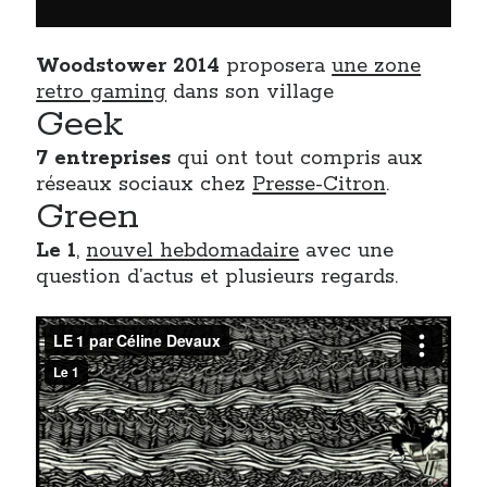
On parle de quoi ?
Woodstower 2014
proposera
une zone
retro gaming
dans son village
A Lyon
Geek
Bon plan du dimanche
Coup de coeur
7 entreprises
qui ont tout compris aux
Daddy
réseaux sociaux chez
Presse-Citron
.
Engagé
Green
Geek
Le 1
,
nouvel hebdomadaire
avec une
Green
question d’actus et plusieurs regards.
Humeur
Lectures
Lyon
Lyon à Livre Ouvert
Mini-monsieur
Non classé
Parole de Follower
Patchwork
Photos