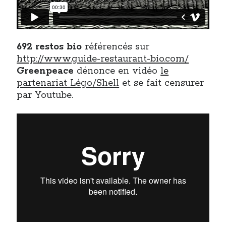
Post inutile
Proust
Sons
692 restos bio
référencés sur
Sorties cuculturelles
http://www.guide-restaurant-bio.com/
Tavukoi
Greenpeace
dénonce en vidéo
le
Vidéos
partenariat Légo/Shell
et se fait censurer
par Youtube.