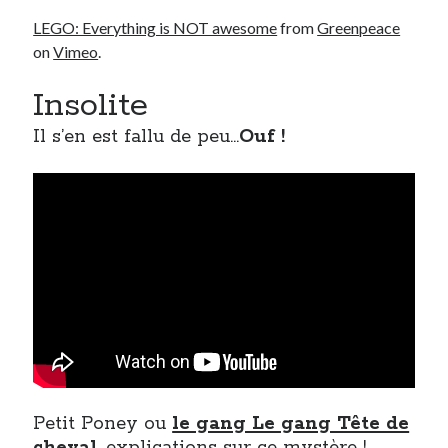
LEGO: Everything is NOT awesome
from
Greenpeace
on
Vimeo
.
Insolite
Il s’en est fallu de peu…
Ouf !
Petit Poney ou
le gang Le gang Tête de
cheval
, explications sur ce mystère !