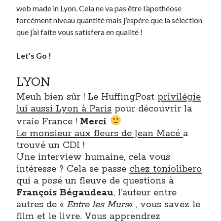
web made in Lyon. Cela ne va pas être l’apothéose
forcément niveau quantité mais j’espère que la sélection
Derniers Commentaires
que j’ai faite vous satisfera en qualité !
Entretien ménager
dans
T’as vu quoi ? #52
Let’s Go !
JF
dans
C’était pas mieux avant… à Lyon
littlecelt
dans
Comment j’ai opéré ma vélorution toute personnelle
LYON
Anthony
dans
Comment j’ai opéré ma vélorution toute personnelle
Renaud Ducher
dans
Comment j’ai opéré ma vélorution toute
Meuh bien sûr ! Le HuffingPost
privilégie
personnelle
lui aussi Lyon à Paris
pour découvrir la
vraie France !
Merci
Le monsieur aux fleurs de Jean Macé
a
Commentaires récents
trouvé un CDI !
Entretien ménager
dans
T’as vu quoi ? #52
Une interview humaine, cela vous
JF
dans
C’était pas mieux avant… à Lyon
intéresse ? Cela se passe
chez toniolibero
littlecelt
dans
Comment j’ai opéré ma vélorution toute personnelle
qui a posé un fleuve de questions à
Anthony
dans
Comment j’ai opéré ma vélorution toute personnelle
François Bégaudeau
, l’auteur entre
Renaud Ducher
dans
Comment j’ai opéré ma vélorution toute
autres de «
Entre les Murs
« , vous savez le
personnelle
film et le livre. Vous apprendrez