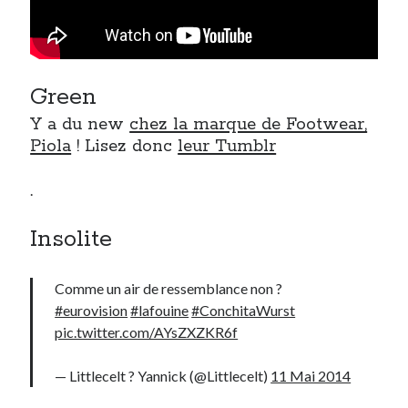
Green
Y a du new
chez la marque de Footwear,
Piola
! Lisez donc
leur Tumblr
.
Insolite
Comme un air de ressemblance non ?
#eurovision
#lafouine
#ConchitaWurst
pic.twitter.com/AYsZXZKR6f
— Littlecelt ? Yannick (@Littlecelt)
11 Mai 2014