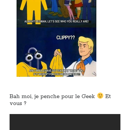
Post inutile
Proust
Sons
Sorties cuculturelles
Tavukoi
Vidéos
Bah moi, je penche pour le Geek
Et
vous ?