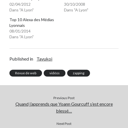
02/04/2012
30/10/2008
Dans "A Lyon"
Dans "A Lyon"
Top 10 Alexa des Médias
Lyonnais
08/01/2014
Dans "A Lyon"
Published in
Tavukoi
Revue de web
vidéos
zapping
Previous Post
Quand j’apprends que Yoann Gourcuff s’est encore
blessé…
Next Post