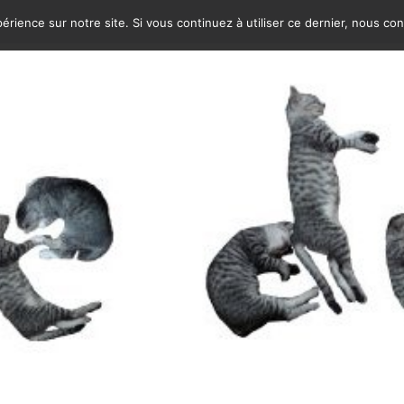
érience sur notre site. Si vous continuez à utiliser ce dernier, nous co