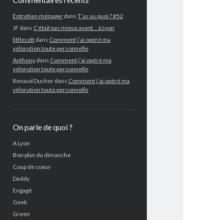
Entretien ménager
dans
T’as vu quoi ? #52
JF
dans
C’était pas mieux avant… à Lyon
littlecelt
dans
Comment j’ai opéré ma
vélorution toute personnelle
Anthony
dans
Comment j’ai opéré ma
vélorution toute personnelle
Renaud Ducher
dans
Comment j’ai opéré ma
vélorution toute personnelle
On parle de quoi ?
A Lyon
Bon plan du dimanche
Coup de coeur
Daddy
Engagé
Geek
Green