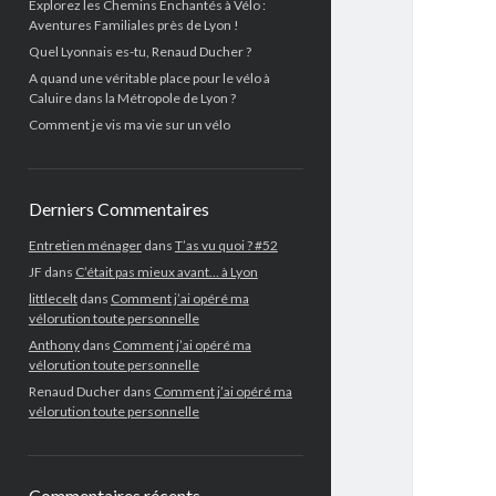
Explorez les Chemins Enchantés à Vélo :
Aventures Familiales près de Lyon !
Quel Lyonnais es-tu, Renaud Ducher ?
A quand une véritable place pour le vélo à
Caluire dans la Métropole de Lyon ?
Comment je vis ma vie sur un vélo
Derniers Commentaires
Entretien ménager
dans
T’as vu quoi ? #52
JF
dans
C’était pas mieux avant… à Lyon
littlecelt
dans
Comment j’ai opéré ma
vélorution toute personnelle
Anthony
dans
Comment j’ai opéré ma
vélorution toute personnelle
Renaud Ducher
dans
Comment j’ai opéré ma
vélorution toute personnelle
Commentaires récents