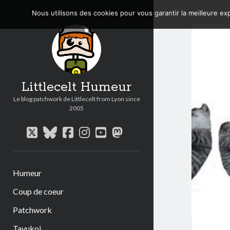
Nous utilisons des cookies pour vous garantir la meilleure exp
Littlecelt Humeur
Le blog patchwork de Littlecelt from Lyon since
2005
twitter
bluesky
facebook
instagram
youtube
mastodon
Humeur
Coup de coeur
Patchwork
Tavukoi