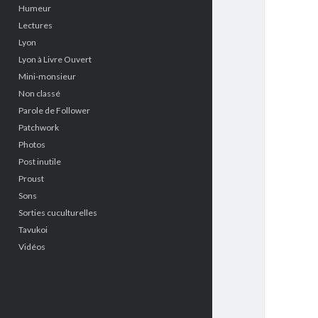
Humeur
Lectures
Lyon
Lyon à Livre Ouvert
Mini-monsieur
Non classé
Parole de Follower
Patchwork
Photos
Post inutile
Proust
Sons
Sorties cuculturelles
Tavukoi
Vidéos