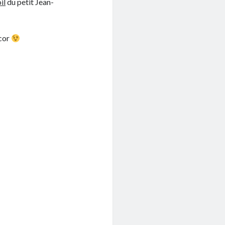
il
du petit Jean-
écor