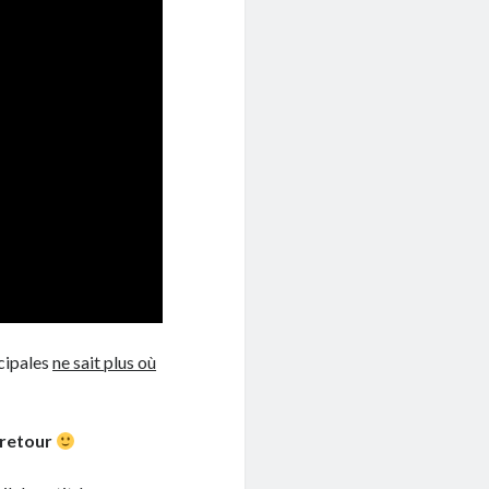
cipales
ne sait plus où
 retour