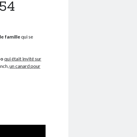
#54
e famille
qui se
ro
qui était invité sur
unch,
un canard pour