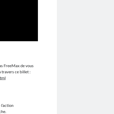
pas FreeMax de vous
ravers ce billet :
html
 l’action
che.