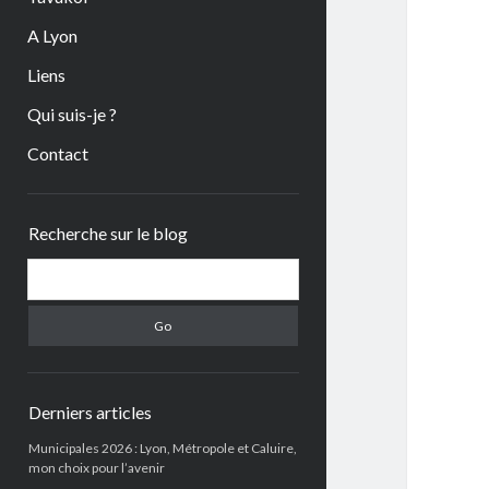
A Lyon
Liens
Qui suis-je ?
Contact
Sidebar
Recherche sur le blog
Search
Derniers articles
Municipales 2026 : Lyon, Métropole et Caluire,
mon choix pour l’avenir