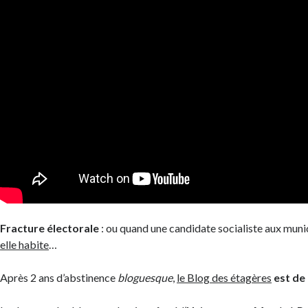
Fracture électorale
: ou quand une candidate socialiste aux muni
elle habite
…
Après 2 ans d’abstinence
bloguesque
,
le Blog des étagères
est de