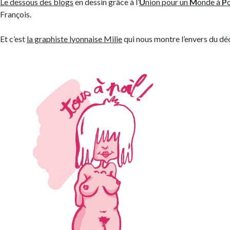
Le dessous des blogs
en dessin grâce à l’
U
nion pour un
M
onde à
P
o
François.
Et c’est
la graphiste lyonnaise Milie
qui nous montre l’envers du d