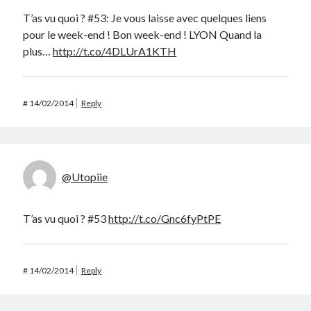
T’as vu quoi ? #53: Je vous laisse avec quelques liens
pour le week-end ! Bon week-end ! LYON Quand la
plus…
http://t.co/4DLUrA1KTH
#
14/02/2014
Reply
@Utopiie
T’as vu quoi ? #53
http://t.co/Gnc6fyPtPE
#
14/02/2014
Reply