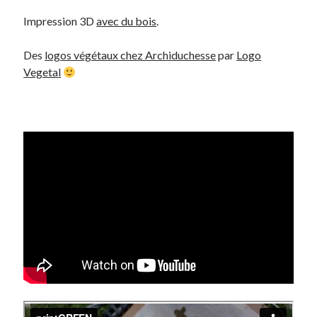
Impression 3D
avec du bois
.
Des
logos végétaux chez Archiduchesse
par
Logo
Vegetal