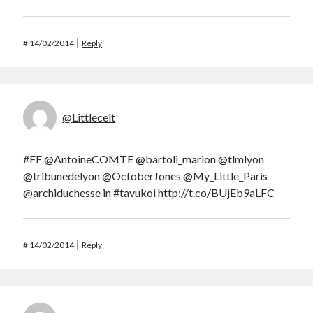
#
14/02/2014
Reply
@Littlecelt
#FF @AntoineCOMTE @bartoli_marion @tlmlyon
@tribunedelyon @OctoberJones @My_Little_Paris
@archiduchesse in #tavukoi
http://t.co/BUjEb9aLFC
#
14/02/2014
Reply