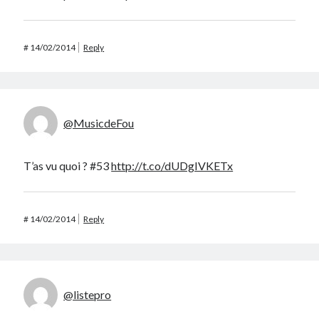
#
14/02/2014
Reply
@MusicdeFou
T’as vu quoi ? #53
http://t.co/dUDgIVKETx
#
14/02/2014
Reply
@listepro