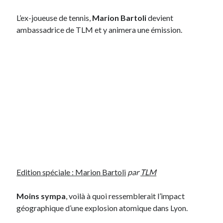
L’ex-joueuse de tennis,
Marion Bartoli
devient
On parle de quoi ?
ambassadrice de TLM et y animera une émission.
A Lyon
Bon plan du dimanche
Coup de coeur
Daddy
Engagé
Geek
Green
Humeur
Lectures
Lyon
Lyon à Livre Ouvert
Edition spéciale : Marion Bartoli
par
TLM
Mini-monsieur
Non classé
Moins sympa
, voilà à quoi ressemblerait l’impact
Parole de Follower
géographique d’une explosion atomique dans Lyon.
Patchwork
Photos