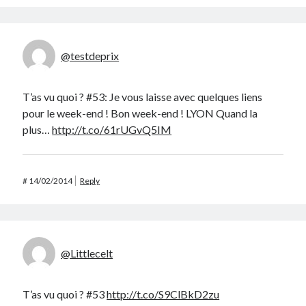
@testdeprix
T’as vu quoi ? #53: Je vous laisse avec quelques liens
pour le week-end ! Bon week-end ! LYON Quand la
plus…
http://t.co/61rUGvQ5IM
#
14/02/2014
Reply
@Littlecelt
T’as vu quoi ? #53
http://t.co/S9ClBkD2zu