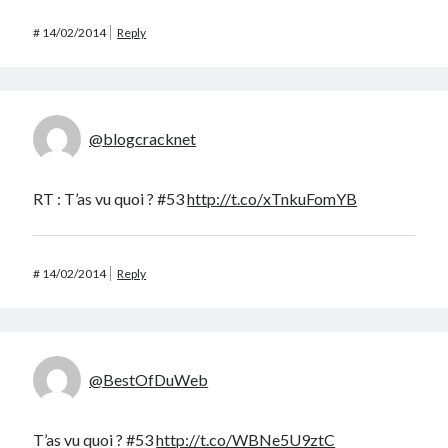
#
14/02/2014
Reply
@blogcracknet
RT : T’as vu quoi ? #53
http://t.co/xTnkuFomYB
#
14/02/2014
Reply
@BestOfDuWeb
T’as vu quoi ? #53
http://t.co/WBNe5U9ztC