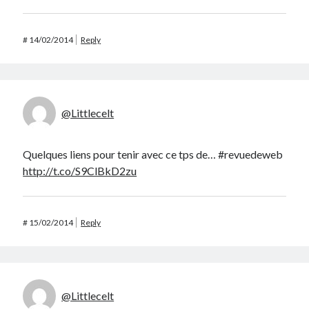
#
14/02/2014
Reply
@Littlecelt
Quelques liens pour tenir avec ce tps de… #revuedeweb
http://t.co/S9ClBkD2zu
#
15/02/2014
Reply
@Littlecelt