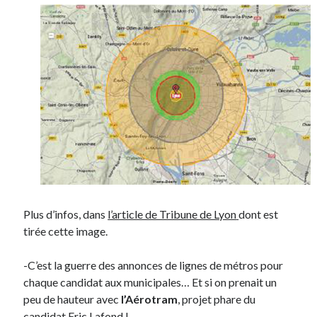
Post inutile
Proust
Sons
Sorties cuculturelles
Tavukoi
Vidéos
Plus d’infos, dans
l’article de Tribune de Lyon
dont est
tirée cette image.
-C’est la guerre des annonces de lignes de métros pour
chaque candidat aux municipales… Et si on prenait un
peu de hauteur avec
l’Aérotram
, projet phare du
candidat
Eric Lafond
!