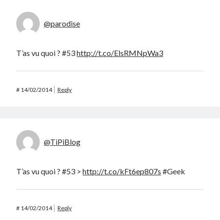
@parodise
T’as vu quoi ? #53
http://t.co/ElsRMNpWa3
#
14/02/2014
Reply
@TiPiBlog
T’as vu quoi ? #53 >
http://t.co/kFt6ep807s
#Geek
#
14/02/2014
Reply