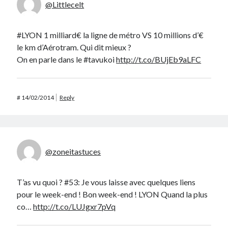
@Littlecelt
#LYON 1 milliard€ la ligne de métro VS 10 millions d’€
le km d’Aérotram. Qui dit mieux ?
On en parle dans le #tavukoi
http://t.co/BUjEb9aLFC
#
14/02/2014
Reply
@zoneitastuces
T’as vu quoi ? #53: Je vous laisse avec quelques liens
pour le week-end ! Bon week-end ! LYON Quand la plus
co…
http://t.co/LUJgxr7pVq