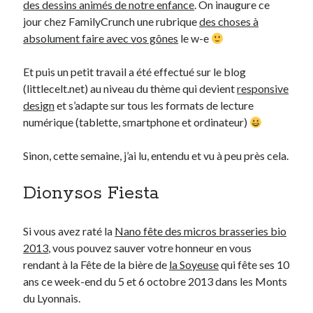
des dessins animés de notre enfance
. On inaugure ce
jour chez FamilyCrunch une rubrique
des choses à
On parle de quoi ?
absolument faire avec vos gônes
le w-e
A Lyon
Et puis un petit travail a été effectué sur le blog
Bon plan du dimanche
(littlecelt.net) au niveau du thème qui devient
responsive
Coup de coeur
design
et s’adapte sur tous les formats de lecture
Daddy
numérique (tablette, smartphone et ordinateur)
Engagé
Geek
Sinon, cette semaine, j’ai lu, entendu et vu à peu près cela.
Green
Humeur
Dionysos Fiesta
Lectures
Lyon
Lyon à Livre Ouvert
Si vous avez raté la
Nano fête des micros brasseries bio
Mini-monsieur
2013
, vous pouvez sauver votre honneur en vous
Non classé
rendant à la Fête de la bière de
la Soyeuse
qui fête ses 10
Parole de Follower
ans ce week-end du 5 et 6 octobre 2013 dans les Monts
Patchwork
du Lyonnais.
Photos