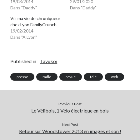
19/03/2014
29/01/2020
Dans "Daddy"
Dans "Daddy"
Vis ma vie de chroniqueur
chez Lyon FamilyCrunch
19/02/2014
Dans "A Lyon"
Published in
Tavukoi
presse
radio
revue
télé
web
Previous Post
Le Vélibois, 1 Vélo électrique en bois
Next Post
Retour sur Woodstower 2013 en images et son !