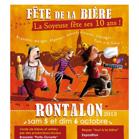
Post inutile
Proust
Sons
Sorties cuculturelles
Tavukoi
Vidéos