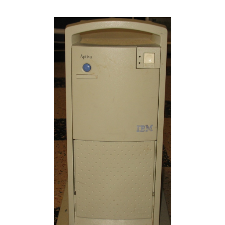
Post inutile
Proust
Sons
Sorties cuculturelles
Tavukoi
Vidéos