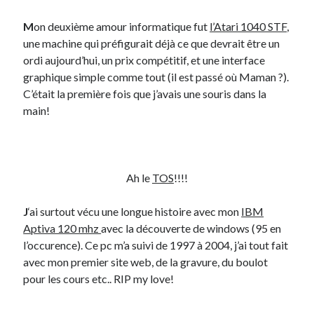
M
on deuxième amour informatique fut
l’Atari 1040 STF
,
On parle de quoi ?
une machine qui préfigurait déjà ce que devrait être un
ordi aujourd’hui, un prix compétitif, et une interface
A Lyon
graphique simple comme tout (il est passé où Maman ?).
Bon plan du dimanche
C’était la première fois que j’avais une souris dans la
Coup de coeur
main!
Daddy
Engagé
Geek
Green
Ah le
TOS
!!!!
Humeur
Lectures
J
‘ai surtout vécu une longue histoire avec mon
IBM
Lyon
Aptiva 120 mhz
avec la découverte de windows (95 en
Lyon à Livre Ouvert
l’occurence). Ce pc m’a suivi de 1997 à 2004, j’ai tout fait
Mini-monsieur
avec mon premier site web, de la gravure, du boulot
Non classé
pour les cours etc.. RIP my love!
Parole de Follower
Patchwork
Photos