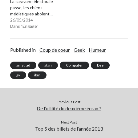
La caravane électorale
passe, les chiens
médiatiques aboient…
26/05/2014
Dans "Engagé"
Published in
Coup de coeur
Geek
Humeur
amstrad
atari
Computer
Eee
gv
ibm
Previous Post
De l’utilité du deuxième écran ?
Next Post
Top 5 des billets de l’année 2013