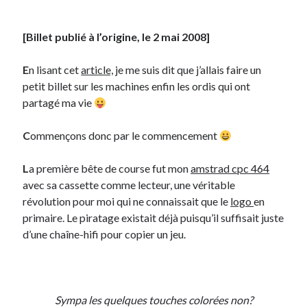
[Billet publié à l’origine, le 2 mai 2008]
Derniers Commentaires
Entretien ménager
dans
T’as vu quoi ? #52
E
n lisant cet
article,
je me suis dit que j’allais faire un
JF
dans
C’était pas mieux avant… à Lyon
petit billet sur les machines enfin les ordis qui ont
littlecelt
dans
Comment j’ai opéré ma vélorution toute personnelle
partagé ma vie
Anthony
dans
Comment j’ai opéré ma vélorution toute personnelle
Renaud Ducher
dans
Comment j’ai opéré ma vélorution toute
C
ommençons donc par le commencement
personnelle
L
a première bête de course fut mon
amstrad cpc 464
avec sa cassette comme lecteur, une véritable
Commentaires récents
révolution pour moi qui ne connaissait que le
logo
en
Entretien ménager
dans
T’as vu quoi ? #52
primaire. Le piratage existait déjà puisqu’il suffisait juste
JF
dans
C’était pas mieux avant… à Lyon
d’une chaîne-hifi pour copier un jeu.
littlecelt
dans
Comment j’ai opéré ma vélorution toute personnelle
Anthony
dans
Comment j’ai opéré ma vélorution toute personnelle
Renaud Ducher
dans
Comment j’ai opéré ma vélorution toute
personnelle
Sympa les quelques touches colorées non?