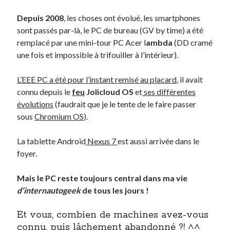
Depuis 2008
, les choses ont évolué, les smartphones
sont passés par-là, le PC de bureau (GV by time) a été
remplacé par une mini-tour PC Acer l
ambda
(DD cramé
une fois et impossible à trifouiller à l’intérieur).
L’EEE PC a été pour l’instant remisé au placard
, il avait
connu depuis le
feu
Jolicloud OS
et
ses différentes
évolutions
(faudrait que je le tente de le faire passer
sous
Chromium OS
).
La tablette Android
Nexus 7
est aussi arrivée dans le
foyer.
Mais le PC reste toujours central dans ma vie
d’internautogeek
de tous les jours !
Et vous, combien de machines avez-vous
connu, puis lâchement abandonné ?! ^^