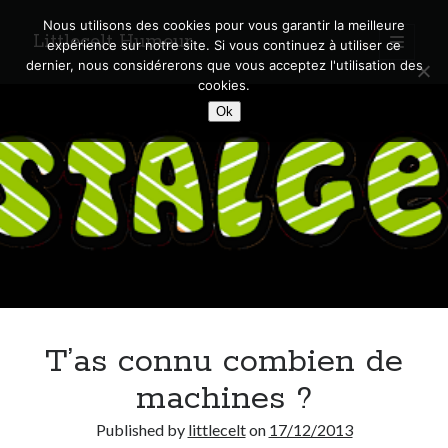
Nous utilisons des cookies pour vous garantir la meilleure
Littlecelt Humeur
open
expérience sur notre site. Si vous continuez à utiliser ce
primary
Sidebar
dernier, nous considérerons que vous acceptez l'utilisation des
menu
cookies.
Recherche sur le blog
Ok
Search
Derniers articles
Municipales 2026 : Lyon, Métropole et Caluire, mon choix pour l’avenir
Explorez les Chemins Enchantés à Vélo : Aventures Familiales près de
Lyon !
T’as connu combien de
Quel Lyonnais es-tu, Renaud Ducher ?
A quand une véritable place pour le vélo à Caluire dans la Métropole de
machines ?
Lyon ?
Comment je vis ma vie sur un vélo
Published by
littlecelt
on
17/12/2013