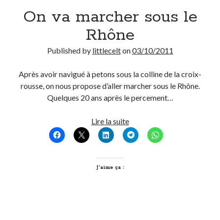
On va marcher sous le
Derniers Commentaires
Rhône
Entretien ménager
dans
T’as vu quoi ? #52
Published by
littlecelt
on
03/10/2011
JF
dans
C’était pas mieux avant… à Lyon
littlecelt
dans
Comment j’ai opéré ma vélorution toute personnelle
Après avoir navigué à petons sous la colline de la croix-
Anthony
dans
Comment j’ai opéré ma vélorution toute personnelle
rousse, on nous propose d’aller marcher sous le Rhône.
Renaud Ducher
dans
Comment j’ai opéré ma vélorution toute
Quelques 20 ans après le percement…
personnelle
On
Lire la suite
va
Commentaires récents
marcher
Entretien ménager
dans
T’as vu quoi ? #52
sous
JF
dans
C’était pas mieux avant… à Lyon
le
J’aime ça :
littlecelt
dans
Comment j’ai opéré ma vélorution toute personnelle
Rhône
Anthony
dans
Comment j’ai opéré ma vélorution toute personnelle
Renaud Ducher
dans
Comment j’ai opéré ma vélorution toute
personnelle