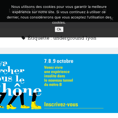
Nous utilisons des cookies pour vous garantir la meilleure
Littlecelt Humeur
open
expérience sur notre site. Si vous continuez à utiliser ce
primary
Sidebar
dernier, nous considérerons que vous acceptez l'utilisation des
menu
cookies.
Recherche sur le blog
Ok
Search
Étiquette :
underground lyon
Derniers articles
Municipales 2026 : Lyon, Métropole et Caluire, mon choix pour l’avenir
Explorez les Chemins Enchantés à Vélo : Aventures Familiales près de
Lyon !
Quel Lyonnais es-tu, Renaud Ducher ?
A quand une véritable place pour le vélo à Caluire dans la Métropole de
Lyon ?
Comment je vis ma vie sur un vélo